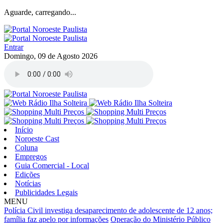
Aguarde, carregando...
Entrar
Domingo, 09 de Agosto 2026
Início
Noroeste Cast
Coluna
Empregos
Guia Comercial - Local
Edições
Notícias
Publicidades Legais
MENU
Polícia Civil investiga desaparecimento de adolescente de 12 anos;
família faz apelo por informações
Operação do Ministério Público