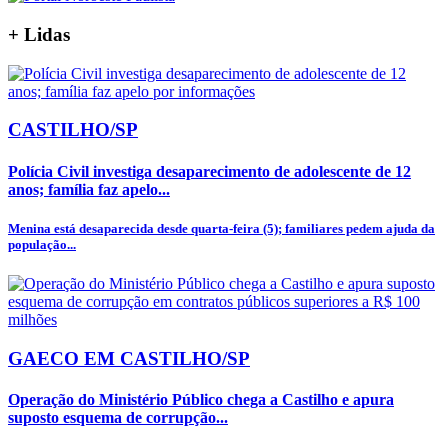
+
Lidas
CASTILHO/SP
Polícia Civil investiga desaparecimento de adolescente de 12
anos; família faz apelo...
Menina está desaparecida desde quarta-feira (5); familiares pedem ajuda da
população...
GAECO EM CASTILHO/SP
Operação do Ministério Público chega a Castilho e apura
suposto esquema de corrupção...