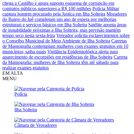
chega a Castilho e apura suposto esquema de corrupção em
contratos públicos superiores a R$ 100 milhões
Polícia Militar
captura homem procurado pela Justiça em Ilha Solteira
Moradores
do Bairro do Ipê completam um ano de espera por melhorias
estruturais e serviços básicos em Ilha Solteira
Satélite aponta áreas
de instabilidade próximas a Ilha Solteira, mas previsão mantém
tempo seco nesta sexta-feira
Vereador solicita esclarecimentos sobre
o Conselho Municipal de Meio Ambiente de Ilha Solteira
Carretas
de Mamografia contemplam mulheres com exames gratuitos em 10
municípios; saiba quais
Vigilância Epidemiológica alerta para
aparecimento de escorpiões em residências de Ilha Solteira
Carreta
da Mamografia: mulheres de Ilha Solteira têm até sábado para
realizar exames gratuitos
EM ALTA
MENU
Polícia
Ilha Solteira
Câmara de Vereadores