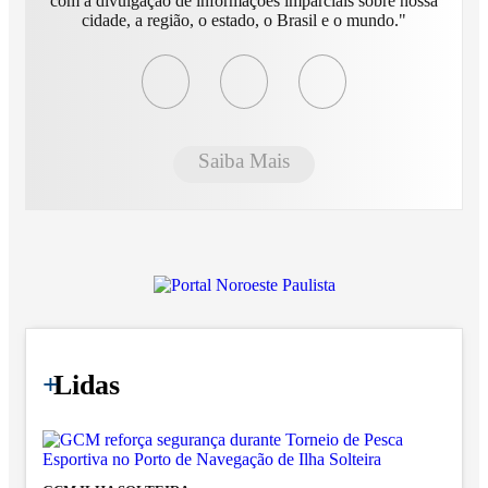
com a divulgação de informações imparciais sobre nossa
cidade, a região, o estado, o Brasil e o mundo."
Saiba Mais
+
Lidas