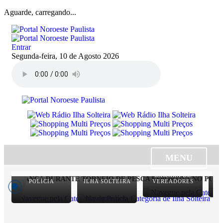
Aguarde, carregando...
Entrar
Segunda-feira, 10 de Agosto 2026
MENU
CÂMARA DE
GURANÇA DURANTE TORNEIO DE PESCA ESPORTIVA NO PORTO 
POLÍCIA
ILHA SOLTEIRA
VEREADORES