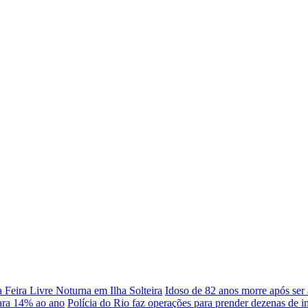
a Feira Livre Noturna em Ilha Solteira
Idoso de 82 anos morre após ser 
ara 14% ao ano
Polícia do Rio faz operações para prender dezenas de 