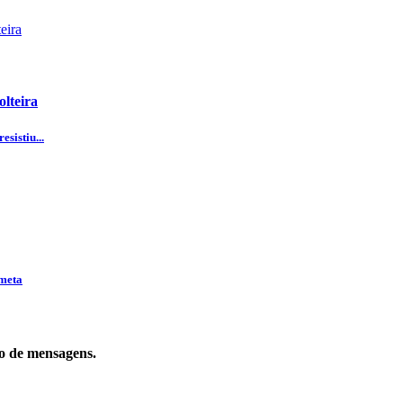
olteira
sistiu...
 meta
to de mensagens.