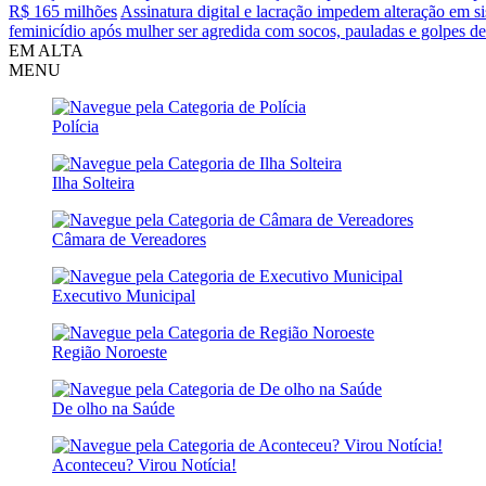
R$ 165 milhões
Assinatura digital e lacração impedem alteração em si
feminicídio após mulher ser agredida com socos, pauladas e golpes d
EM ALTA
MENU
Polícia
Ilha Solteira
Câmara de Vereadores
Executivo Municipal
Região Noroeste
De olho na Saúde
Aconteceu? Virou Notícia!