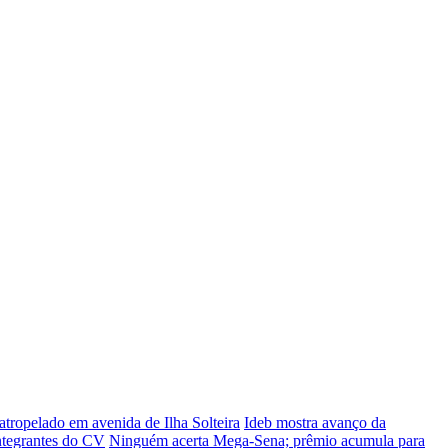
atropelado em avenida de Ilha Solteira
Ideb mostra avanço da
integrantes do CV
Ninguém acerta Mega-Sena; prêmio acumula para