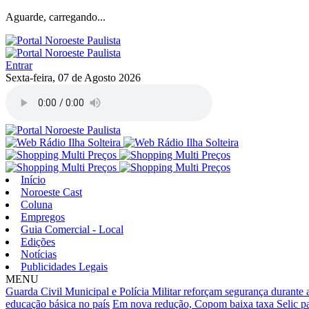
Aguarde, carregando...
Entrar
Sexta-feira, 07 de Agosto 2026
Início
Noroeste Cast
Coluna
Empregos
Guia Comercial - Local
Edições
Notícias
Publicidades Legais
MENU
Guarda Civil Municipal e Polícia Militar reforçam segurança durante 
educação básica no país
Em nova redução, Copom baixa taxa Selic p