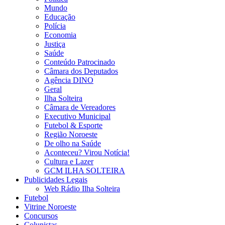
Mundo
Educação
Polícia
Economia
Justiça
Saúde
Conteúdo Patrocinado
Câmara dos Deputados
Agência DINO
Geral
Ilha Solteira
Câmara de Vereadores
Executivo Municipal
Futebol & Esporte
Região Noroeste
De olho na Saúde
Aconteceu? Virou Notícia!
Cultura e Lazer
GCM ILHA SOLTEIRA
Publicidades Legais
Web Rádio Ilha Solteira
Futebol
Vitrine Noroeste
Concursos
Colunistas