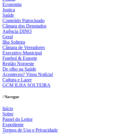
Economia
Justiça
Saúde
Conteúdo Patrocinado
Câmara dos Deputados
Agência DINO
Geral
Ilha Solteira
Câmara de Vereadores
Executivo Municipal
Futebol & Esporte
Região Noroeste
De olho na Saúde
Aconteceu? Virou Notícia!
Cultura e Lazer
GCM ILHA SOLTEIRA
/ Navegue
Início
Sobre
Painel do Leitor
Expediente
Termos de Uso e Privacidade