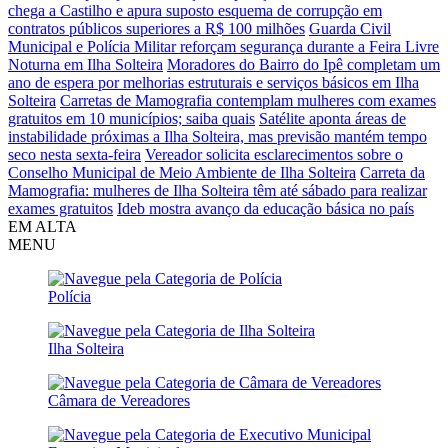
chega a Castilho e apura suposto esquema de corrupção em
contratos públicos superiores a R$ 100 milhões
Guarda Civil
Municipal e Polícia Militar reforçam segurança durante a Feira Livre
Noturna em Ilha Solteira
Moradores do Bairro do Ipê completam um
ano de espera por melhorias estruturais e serviços básicos em Ilha
Solteira
Carretas de Mamografia contemplam mulheres com exames
gratuitos em 10 municípios; saiba quais
Satélite aponta áreas de
instabilidade próximas a Ilha Solteira, mas previsão mantém tempo
seco nesta sexta-feira
Vereador solicita esclarecimentos sobre o
Conselho Municipal de Meio Ambiente de Ilha Solteira
Carreta da
Mamografia: mulheres de Ilha Solteira têm até sábado para realizar
exames gratuitos
Ideb mostra avanço da educação básica no país
EM ALTA
MENU
Polícia
Ilha Solteira
Câmara de Vereadores