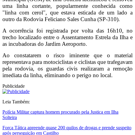
uma linha cortante, popularmente conhecida como
"linha com cerol", que estava esticada de um lado a
outro da Rodovia Feliciano Sales Cunha (SP-310).
A ocorrência foi registrada por volta das 16h10, no
trecho localizado entre o Assentamento Estrela da Ilha e
as incubadoras do Jardim Aeroporto.
Ao constatarem o risco iminente que o material
representava para motociclistas e ciclistas que trafegavam
pela rodovia, os guardas civis realizaram a remoção
imediata da linha, eliminando o perigo no local.
Publicidade
Leia Também:
Polícia Militar captura homem procurado pela Justiça em Ilha
Solteira
Força Tática apreende quase 200 quilos de drogas e prende suspeito
após perseguição em Castilho