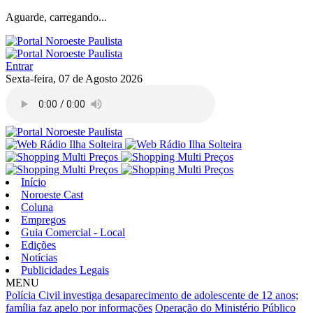
Aguarde, carregando...
Entrar
Sexta-feira, 07 de Agosto 2026
Início
Noroeste Cast
Coluna
Empregos
Guia Comercial - Local
Edições
Notícias
Publicidades Legais
MENU
Polícia Civil investiga desaparecimento de adolescente de 12 anos;
família faz apelo por informações
Operação do Ministério Público