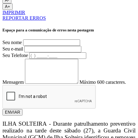
A-
A+
IMPRIMIR
REPORTAR ERROS
Espaço para a comunicação de erros nesta postagem
Seu nome
Seu e-mail
Seu Telefone
Mensagem
Máximo 600 caracteres.
ENVIAR
ILHA SOLTEIRA - Durante patrulhamento preventivo
realizado na tarde deste sábado (27), a Guarda Civil
Municipal (GCM) de Ilha Solteira identificou e removeu