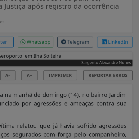
Justiça após registro da ocorrência
sos
tter
Whatsapp
Telegram
LinkedIn
Sargento Alexandre Nunes
A-
A+
IMPRIMIR
REPORTAR ERROS
a na manhã de domingo (14), no bairro Jardim
nunciado por agressões e ameaças contra sua
vítima relatou que já havia sofrido agressões
raços segurados com força pelo companheiro,