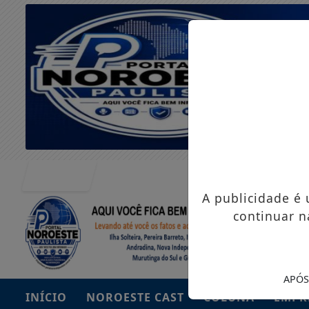
Entrar
A publicidade é
continuar n
APÓS
INÍCIO
NOROESTE CAST
COLUNA
EMPR