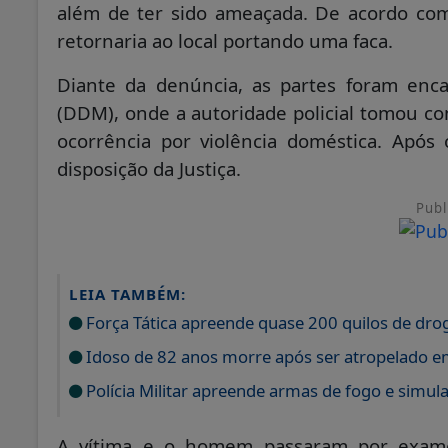
além de ter sido ameaçada. De acordo com
retornaria ao local portando uma faca.
Diante da denúncia, as partes foram enc
(DDM), onde a autoridade policial tomou co
ocorrência por violência doméstica. Apó
disposição da Justiça.
Publ
LEIA TAMBÉM:
Força Tática apreende quase 200 quilos de dro
Idoso de 82 anos morre após ser atropelado em
Polícia Militar apreende armas de fogo e simul
A vítima e o homem passaram por exame 