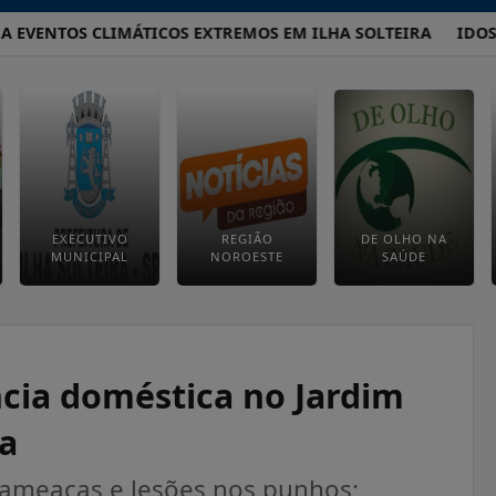
ENTOS CLIMÁTICOS EXTREMOS EM ILHA SOLTEIRA
IDOSO DE
EXECUTIVO
REGIÃO
DE OLHO NA
MUNICIPAL
NOROESTE
SAÚDE
cia doméstica no Jardim
ra
, ameaças e lesões nos punhos;