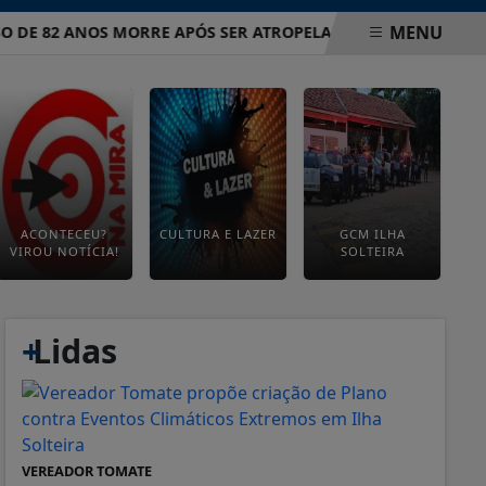
MENU
 82 ANOS MORRE APÓS SER ATROPELADO EM AVENIDA DE ILH
ACONTECEU?
CULTURA E LAZER
GCM ILHA
VIROU NOTÍCIA!
SOLTEIRA
+
Lidas
VEREADOR TOMATE