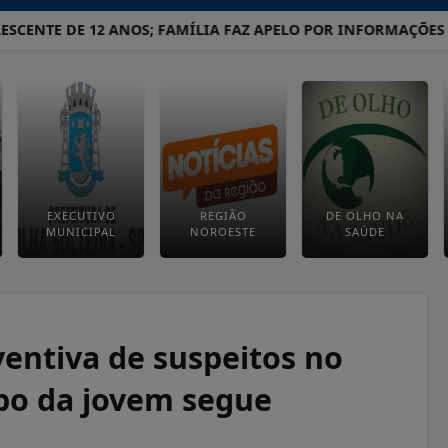
NTE DE 12 ANOS; FAMÍLIA FAZ APELO POR INFORMAÇÕES
OP
EXECUTIVO
REGIÃO
DE OLHO NA
MUNICIPAL
NOROESTE
SAÚDE
ventiva de suspeitos no
rpo da jovem segue