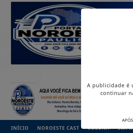
Entrar
A publicidade é
continuar n
APÓS
INÍCIO
NOROESTE CAST
COLUNA
EMPR