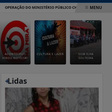
MENU
ERAÇÃO DO MINISTÉRIO PÚBLICO CHEGA A CASTILHO E APUR
ACONTECEU?
CULTURA E LAZER
GCM ILHA
VIROU NOTÍCIA!
SOLTEIRA
+
Lidas