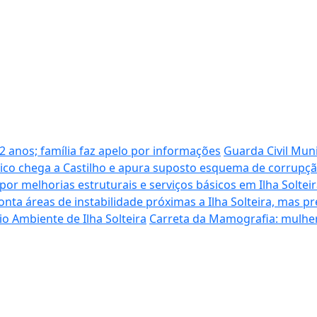
12 anos; família faz apelo por informações
Guarda Civil Muni
ico chega a Castilho e apura suposto esquema de corrupçã
r melhorias estruturais e serviços básicos em Ilha Soltei
ponta áreas de instabilidade próximas a Ilha Solteira, mas 
o Ambiente de Ilha Solteira
Carreta da Mamografia: mulhere