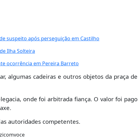
de suspeito após perseguição em Castilho
e Ilha Solteira
nte ocorrência em Pereira Barreto
tar, algumas cadeiras e outros objetos da praça de
gacia, onde foi arbitrada fiança. O valor foi pago
axe.
elas autoridades competentes.
zzicomvoce