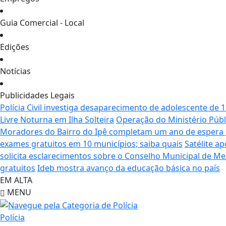
Guia Comercial - Local
Edições
Notícias
Publicidades Legais
Polícia Civil investiga desaparecimento de adolescente de 
Livre Noturna em Ilha Solteira
Operação do Ministério Públ
Moradores do Bairro do Ipê completam um ano de espera po
exames gratuitos em 10 municípios; saiba quais
Satélite a
solicita esclarecimentos sobre o Conselho Municipal de Mei
gratuitos
Ideb mostra avanço da educação básica no país
EM ALTA
MENU
Polícia