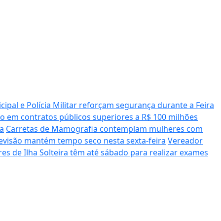
cipal e Polícia Militar reforçam segurança durante a Feira
o em contratos públicos superiores a R$ 100 milhões
ra
Carretas de Mamografia contemplam mulheres com
previsão mantém tempo seco nesta sexta-feira
Vereador
s de Ilha Solteira têm até sábado para realizar exames