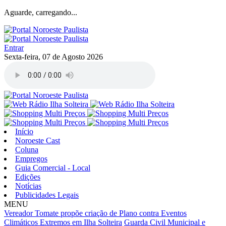
Aguarde, carregando...
Entrar
Sexta-feira, 07 de Agosto 2026
Início
Noroeste Cast
Coluna
Empregos
Guia Comercial - Local
Edições
Notícias
Publicidades Legais
MENU
Vereador Tomate propõe criação de Plano contra Eventos
Climáticos Extremos em Ilha Solteira
Guarda Civil Municipal e