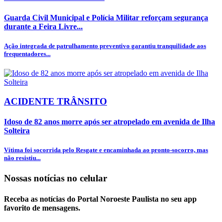
Guarda Civil Municipal e Polícia Militar reforçam segurança
durante a Feira Livre...
Ação integrada de patrulhamento preventivo garantiu tranquilidade aos
frequentadores...
ACIDENTE TRÂNSITO
Idoso de 82 anos morre após ser atropelado em avenida de Ilha
Solteira
Vítima foi socorrida pelo Resgate e encaminhada ao pronto-socorro, mas
não resistiu...
Nossas notícias
no celular
Receba as notícias do Portal Noroeste Paulista no seu app
favorito de mensagens.