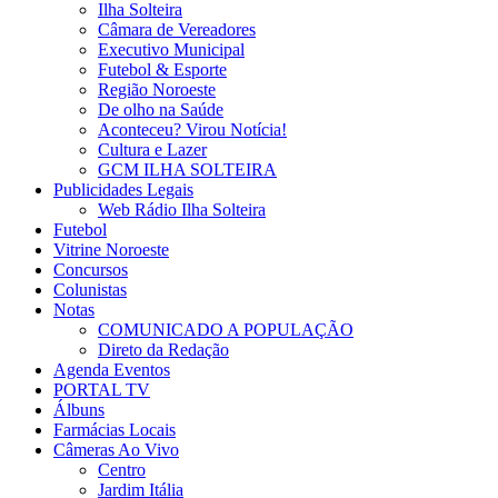
Ilha Solteira
Câmara de Vereadores
Executivo Municipal
Futebol & Esporte
Região Noroeste
De olho na Saúde
Aconteceu? Virou Notícia!
Cultura e Lazer
GCM ILHA SOLTEIRA
Publicidades Legais
Web Rádio Ilha Solteira
Futebol
Vitrine Noroeste
Concursos
Colunistas
Notas
COMUNICADO A POPULAÇÃO
Direto da Redação
Agenda Eventos
PORTAL TV
Álbuns
Farmácias Locais
Câmeras Ao Vivo
Centro
Jardim Itália