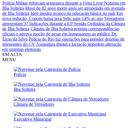
Polícia Militar reforçam segurança durante a Feira Livre Noturna em
Ilha Solteira
Idoso de 82 anos morre após ser atropelado em avenida
de Ilha Solteira
Ideb mostra avanço da educação básica no país
Em
nova redução, Copom baixa taxa Selic para 14% ao ano
Vereadores
apresentam 37 indicações durante a 63ª Sessão Ordinária da Câmara
de Ilha Solteira
Câmara de Ilha Solteira registra correspondências
oficiais e aprova moção de pesar em homenagem ao médico Dr.
Élcio da Silva
Polícia do Rio faz operações para prender dezenas de
integrantes do CV
Assinatura digital e lacração impedem alteração
em sistemas eleitorais
EM ALTA
MENU
Polícia
Ilha Solteira
Câmara de Vereadores
Executivo Municipal