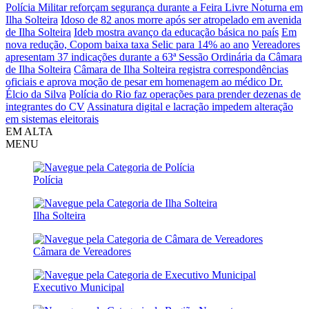
Polícia Militar reforçam segurança durante a Feira Livre Noturna em
Ilha Solteira
Idoso de 82 anos morre após ser atropelado em avenida
de Ilha Solteira
Ideb mostra avanço da educação básica no país
Em
nova redução, Copom baixa taxa Selic para 14% ao ano
Vereadores
apresentam 37 indicações durante a 63ª Sessão Ordinária da Câmara
de Ilha Solteira
Câmara de Ilha Solteira registra correspondências
oficiais e aprova moção de pesar em homenagem ao médico Dr.
Élcio da Silva
Polícia do Rio faz operações para prender dezenas de
integrantes do CV
Assinatura digital e lacração impedem alteração
em sistemas eleitorais
EM ALTA
MENU
Polícia
Ilha Solteira
Câmara de Vereadores
Executivo Municipal