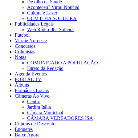
De olho na Saúde
Aconteceu? Virou Notícia!
Cultura e Lazer
GCM ILHA SOLTEIRA
Publicidades Legais
Web Rádio Ilha Solteira
Futebol
Vitrine Noroeste
Concursos
Colunistas
Notas
COMUNICADO A POPULAÇÃO
Direto da Redação
Agenda Eventos
PORTAL TV
Álbuns
Farmácias Locais
Câmeras Ao Vivo
Centro
Jardim Itália
Câmara Municipal
CÂMARA VEREADORES ISA
Cupons de Desconto
Enquetes
Baixe Agora