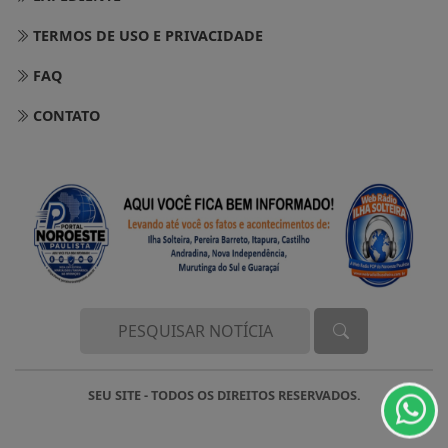
TERMOS DE USO E PRIVACIDADE
FAQ
CONTATO
Termos de Uso e Privacidade
Esse site utiliza cookies para melhorar sua
experiência de navegação. Ao continuar o acesso,
entendemos que você concorda com nossos Termos
de Uso e Privacidade.
PARA MAIS INFORMAÇÕES,
ACESSE NOSSOS TERMOS
SEU SITE - TODOS OS DIREITOS RESERVADOS.
CLICANDO AQUI
PROSSEGUIR