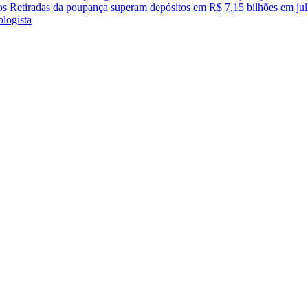
os
Retiradas da poupança superam depósitos em R$ 7,15 bilhões em ju
ologista