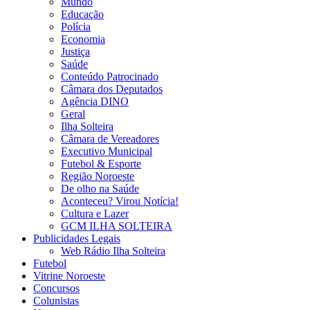
Mundo
Educação
Polícia
Economia
Justiça
Saúde
Conteúdo Patrocinado
Câmara dos Deputados
Agência DINO
Geral
Ilha Solteira
Câmara de Vereadores
Executivo Municipal
Futebol & Esporte
Região Noroeste
De olho na Saúde
Aconteceu? Virou Notícia!
Cultura e Lazer
GCM ILHA SOLTEIRA
Publicidades Legais
Web Rádio Ilha Solteira
Futebol
Vitrine Noroeste
Concursos
Colunistas