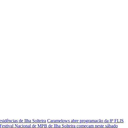
sidências de Ilha Solteira
Caramelows abre programação da 8ª FLIS
º Festival Nacional de MPB de Ilha Solteira começam neste sábado