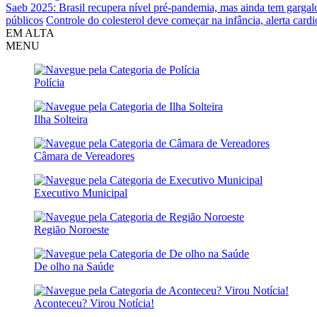
Saeb 2025: Brasil recupera nível pré-pandemia, mas ainda tem gargal
públicos
Controle do colesterol deve começar na infância, alerta cardi
EM ALTA
MENU
Polícia
Ilha Solteira
Câmara de Vereadores
Executivo Municipal
Região Noroeste
De olho na Saúde
Aconteceu? Virou Notícia!