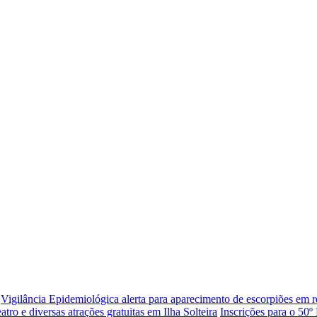
Vigilância Epidemiológica alerta para aparecimento de escorpiões em re
eatro e diversas atrações gratuitas em Ilha Solteira
Inscrições para o 50