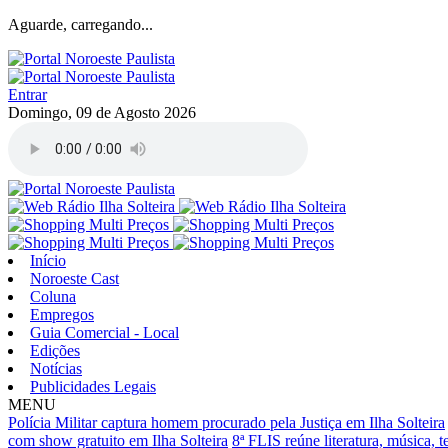
Aguarde, carregando...
Entrar
Domingo, 09 de Agosto 2026
Início
Noroeste Cast
Coluna
Empregos
Guia Comercial - Local
Edições
Notícias
Publicidades Legais
MENU
Polícia Militar captura homem procurado pela Justiça em Ilha Solteira
com show gratuito em Ilha Solteira
8ª FLIS reúne literatura, música, t