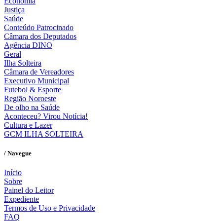
Economia
Justiça
Saúde
Conteúdo Patrocinado
Câmara dos Deputados
Agência DINO
Geral
Ilha Solteira
Câmara de Vereadores
Executivo Municipal
Futebol & Esporte
Região Noroeste
De olho na Saúde
Aconteceu? Virou Notícia!
Cultura e Lazer
GCM ILHA SOLTEIRA
/ Navegue
Início
Sobre
Painel do Leitor
Expediente
Termos de Uso e Privacidade
FAQ