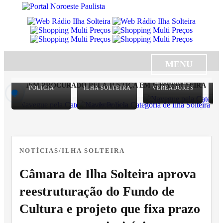
MENU
CÂMARA DE
 HOMEM PROCURADO PELA JUSTIÇA EM ILHA SOLTEIRA
VIGI
POLÍCIA
ILHA SOLTEIRA
VEREADORES
NOTÍCIAS/ILHA SOLTEIRA
Câmara de Ilha Solteira aprova
reestruturação do Fundo de
Cultura e projeto que fixa prazo