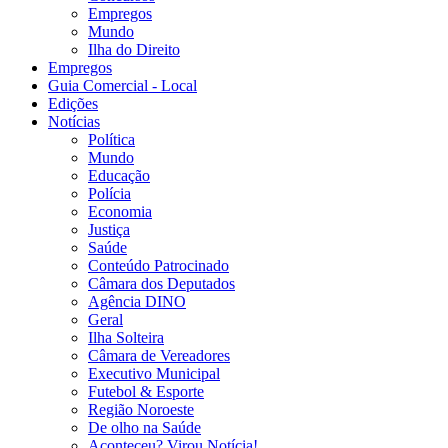
Empregos
Mundo
Ilha do Direito
Empregos
Guia Comercial - Local
Edições
Notícias
Política
Mundo
Educação
Polícia
Economia
Justiça
Saúde
Conteúdo Patrocinado
Câmara dos Deputados
Agência DINO
Geral
Ilha Solteira
Câmara de Vereadores
Executivo Municipal
Futebol & Esporte
Região Noroeste
De olho na Saúde
Aconteceu? Virou Notícia!