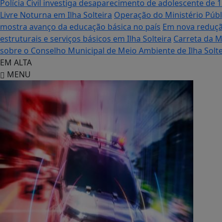
Polícia Civil investiga desaparecimento de adolescente de 
Livre Noturna em Ilha Solteira
Operação do Ministério Públ
mostra avanço da educação básica no país
Em nova reduçã
estruturais e serviços básicos em Ilha Solteira
Carreta da M
sobre o Conselho Municipal de Meio Ambiente de Ilha Solte
EM ALTA
MENU