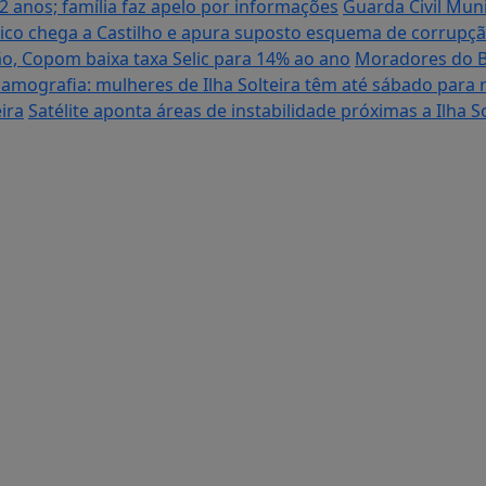
12 anos; família faz apelo por informações
Guarda Civil Muni
ico chega a Castilho e apura suposto esquema de corrupçã
o, Copom baixa taxa Selic para 14% ao ano
Moradores do B
amografia: mulheres de Ilha Solteira têm até sábado para r
ira
Satélite aponta áreas de instabilidade próximas a Ilha 