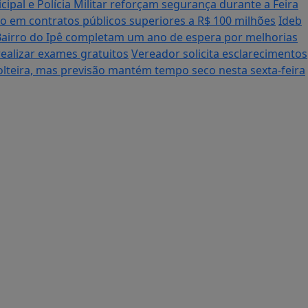
cipal e Polícia Militar reforçam segurança durante a Feira
o em contratos públicos superiores a R$ 100 milhões
Ideb
airro do Ipê completam um ano de espera por melhorias
ealizar exames gratuitos
Vereador solicita esclarecimentos
Solteira, mas previsão mantém tempo seco nesta sexta-feira