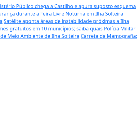
stério Público chega a Castilho e apura suposto esquema
urança durante a Feira Livre Noturna em Ilha Solteira
ra
Satélite aponta áreas de instabilidade próximas a Ilha
s gratuitos em 10 municípios; saiba quais
Polícia Militar
de Meio Ambiente de Ilha Solteira
Carreta da Mamografia: