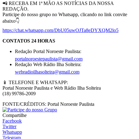
📲 RECEBA EM 1ª MÃO AS NOTÍCIAS DA NOSSA
REDAÇÃO.
Participe do nosso grupo no Whatsapp, clicando no link convite
abaixo👇
https://chat.whatsapp.com/DbU05uwOJTa8eDYXQM2lo5
CONTATOS 24 HORAS
Redação Portal Noroeste Paulista:
portalnoroestepaulista@gmail.com
Redação Web Rádio Ilha Solteira:
webradioilhasolteira@gmail.com
📱 TELEFONE E WHATSAPP:
Portal Noroeste Paulista e Web Rádio Ilha Solteira
(18) 99786-2009
FONTE/CRÉDITOS:
Portal Noroeste Paulista
Compartilhe
Facebook
Twitter
Whatsapp
Telegram