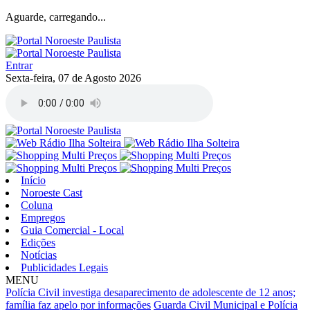
Aguarde, carregando...
Entrar
Sexta-feira, 07 de Agosto 2026
Início
Noroeste Cast
Coluna
Empregos
Guia Comercial - Local
Edições
Notícias
Publicidades Legais
MENU
Polícia Civil investiga desaparecimento de adolescente de 12 anos;
família faz apelo por informações
Guarda Civil Municipal e Polícia