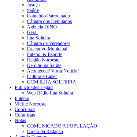
Justiça
Saúde
Conteúdo Patrocinado
Câmara dos Deputados
Agência DINO
Geral
Ilha Solteira
Câmara de Vereadores
Executivo Municipal
Futebol & Esporte
Região Noroeste
De olho na Saúde
Aconteceu? Virou Notícia!
Cultura e Lazer
GCM ILHA SOLTEIRA
Publicidades Legais
Web Rádio Ilha Solteira
Futebol
Vitrine Noroeste
Concursos
Colunistas
Notas
COMUNICADO A POPULAÇÃO
Direto da Redação
Agenda Eventos