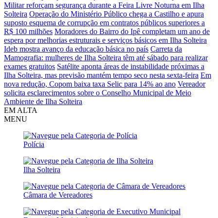
Militar reforçam segurança durante a Feira Livre Noturna em Ilha
Solteira
Operação do Ministério Público chega a Castilho e apura
suposto esquema de corrupção em contratos públicos superiores a
R$ 100 milhões
Moradores do Bairro do Ipê completam um ano de
espera por melhorias estruturais e serviços básicos em Ilha Solteira
Ideb mostra avanço da educação básica no país
Carreta da
Mamografia: mulheres de Ilha Solteira têm até sábado para realizar
exames gratuitos
Satélite aponta áreas de instabilidade próximas a
Ilha Solteira, mas previsão mantém tempo seco nesta sexta-feira
Em
nova redução, Copom baixa taxa Selic para 14% ao ano
Vereador
solicita esclarecimentos sobre o Conselho Municipal de Meio
Ambiente de Ilha Solteira
EM ALTA
MENU
Polícia
Ilha Solteira
Câmara de Vereadores