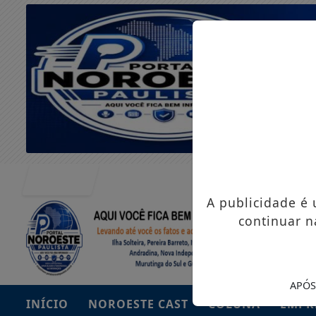
Entrar
A publicidade é
continuar n
APÓS
INÍCIO
NOROESTE CAST
COLUNA
EMPR