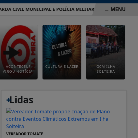
MENU
CIVIL MUNICIPAL E POLÍCIA MILITAR REFORÇAM SEGURANÇA
ACONTECEU?
CULTURA E LAZER
GCM ILHA
VIROU NOTÍCIA!
SOLTEIRA
+
Lidas
VEREADOR TOMATE