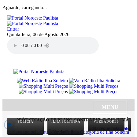
Aguarde, carregando...
Entrar
Quinta-feira, 06 de Agosto 2026
MENU
CÂMARA DE
 PROPÕE CRIAÇÃO DE PLANO CONTRA EVENTOS CLIMÁTICOS 
POLÍCIA
ILHA SOLTEIRA
VEREADORES