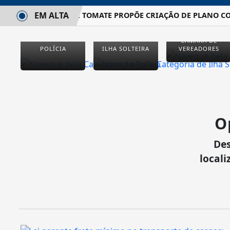
EM ALTA
VEREADOR TOMATE PROPÕE CRIAÇÃO DE PLANO CON
CÂMARA DE
POLÍCIA
ILHA SOLTEIRA
VEREADORES
O
Des
locali