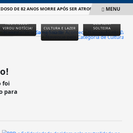
MENU
DOSO DE 82 ANOS MORRE APÓS SER ATROPELADO EM AVENIDA 
ACONTECEU?
GCM ILHA
VIROU NOTÍCIA!
CULTURA E LAZER
SOLTEIRA
o!
 foi
xo para