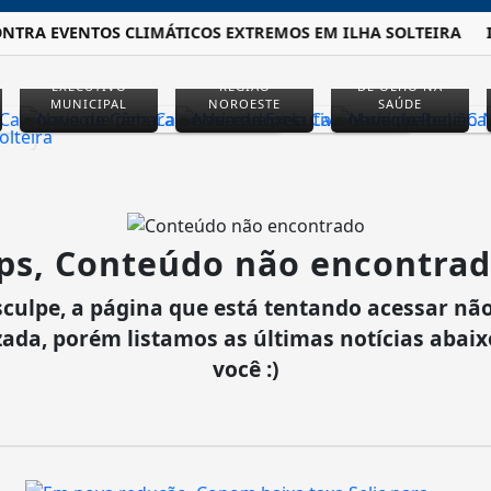
TRA EVENTOS CLIMÁTICOS EXTREMOS EM ILHA SOLTEIRA
I
EXECUTIVO
REGIÃO
DE OLHO NA
MUNICIPAL
NOROESTE
SAÚDE
ps, Conteúdo não encontrad
culpe, a página que está tentando acessar não
zada, porém listamos as últimas notícias abai
você :)