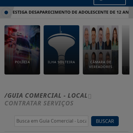
L INVESTIGA DESAPARECIMENTO DE ADOLESCENTE DE 12 ANOS
POLÍCIA
ILHA SOLTEIRA
CÂMARA DE
E
VEREADORES
M
/GUIA COMERCIAL - LOCAL
CONTRATAR SERVIÇOS
BUSCAR