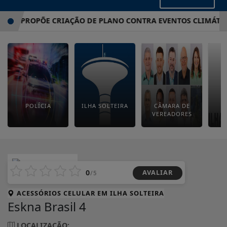
PROPÕE CRIAÇÃO DE PLANO CONTRA EVENTOS CLIMÁTICOS E
POLÍCIA
ILHA SOLTEIRA
CÂMARA DE
E
VEREADORES
M
AVALIAR
0
/5
ACESSÓRIOS CELULAR EM
ILHA SOLTEIRA
Eskna Brasil 4
LOCALIZAÇÃO: