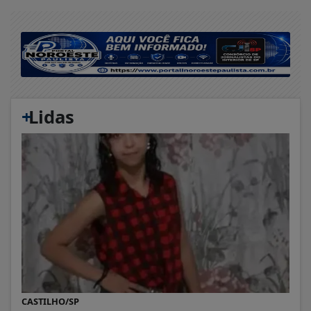
+
Lidas
CASTILHO/SP