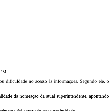
REM.
tou dificuldade no acesso às informações. Segundo ele, o
galidade da nomeação da atual superintendente, apontando
querimento foi aprovado por unanimidade.