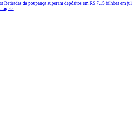
os
Retiradas da poupança superam depósitos em R$ 7,15 bilhões em ju
ologista