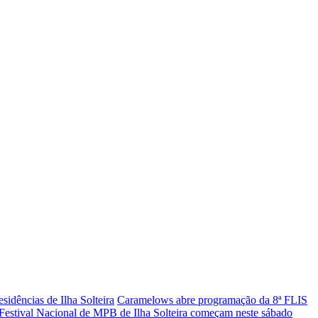
sidências de Ilha Solteira
Caramelows abre programação da 8ª FLIS
º Festival Nacional de MPB de Ilha Solteira começam neste sábado