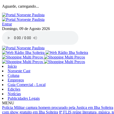
Aguarde, carregando...
Entrar
Domingo, 09 de Agosto 2026
Início
Noroeste Cast
Coluna
Empregos
Guia Comercial - Local
Edições
Notícias
Publicidades Legais
MENU
Polícia Militar captura homem procurado pela Justiça em Ilha Solteira
com show gratuito em Ilha Solteira
8ª FLIS reúne literatura, música, t