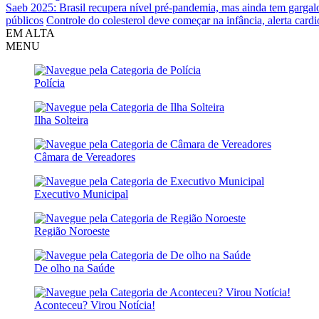
Saeb 2025: Brasil recupera nível pré-pandemia, mas ainda tem gargal
públicos
Controle do colesterol deve começar na infância, alerta cardi
EM ALTA
MENU
Polícia
Ilha Solteira
Câmara de Vereadores
Executivo Municipal
Região Noroeste
De olho na Saúde
Aconteceu? Virou Notícia!