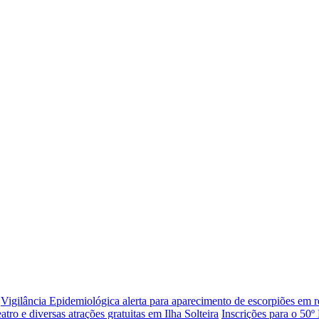
Vigilância Epidemiológica alerta para aparecimento de escorpiões em re
eatro e diversas atrações gratuitas em Ilha Solteira
Inscrições para o 50