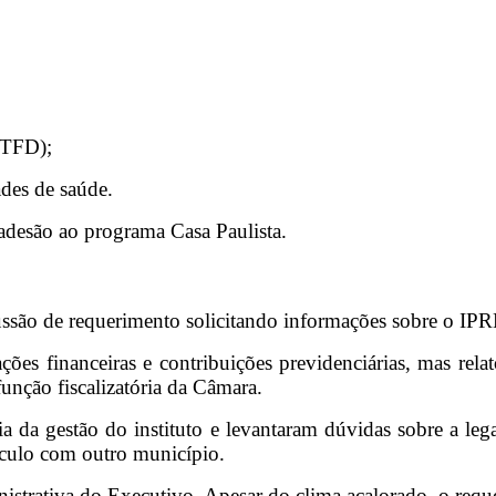
(TFD);
ades de saúde.
desão ao programa Casa Paulista.
ussão de requerimento solicitando informações sobre o IP
ções financeiras e contribuições previdenciárias, mas rela
função fiscalizatória da Câmara.
ia da gestão do instituto e levantaram dúvidas sobre a le
nculo com outro município.
inistrativa do Executivo. Apesar do clima acalorado, o re