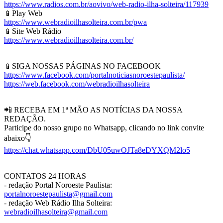
https://www.radios.com.br/aovivo/web-radio-ilha-solteira/117939
📱Play Web
https://www.webradioilhasolteira.com.br/pwa
📱Site Web Rádio
https://www.webradioilhasolteira.com.br/
📱SIGA NOSSAS PÁGINAS NO FACEBOOK
https://www.facebook.com/portalnoticiasnoroestepaulista/
https://web.facebook.com/webradioilhasolteira
📲 RECEBA EM 1ª MÃO AS NOTÍCIAS DA NOSSA
REDAÇÃO.
Participe do nosso grupo no Whatsapp, clicando no link convite
abaixo👇
https://chat.whatsapp.com/DbU05uwOJTa8eDYXQM2lo5
CONTATOS 24 HORAS
- redação Portal Noroeste Paulista:
portalnoroestepaulista@gmail.com
- redação Web Rádio Ilha Solteira:
webradioilhasolteira@gmail.com