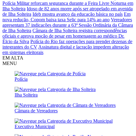
Polícia Militar reforçam segurança durante a Feira Livre Noturna em
Ilha Solteira
Idoso de 82 anos morre após ser atropelado em avenida
de Ilha Solteira
Ideb mostra avanço da educação básica no país
Em
nova redução, Copom baixa taxa Selic para 14% ao ano
Vereadores
apresentam 37 indicações durante a 63ª Sessão Ordinária da Câmara
de Ilha Solteira
Câmara de Ilha Solteira registra correspondências
oficiais e aprova moção de pesar em homenagem ao médico Dr.
Élcio da Silva
Polícia do Rio faz operações para prender dezenas de
integrantes do CV
Assinatura digital e lacração impedem alteração
em sistemas eleitorais
EM ALTA
MENU
Polícia
Ilha Solteira
Câmara de Vereadores
Executivo Municipal