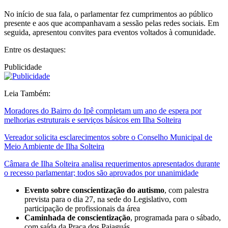
No início de sua fala, o parlamentar fez cumprimentos ao público
presente e aos que acompanhavam a sessão pelas redes sociais. Em
seguida, apresentou convites para eventos voltados à comunidade.
Entre os destaques:
Publicidade
Leia Também:
Moradores do Bairro do Ipê completam um ano de espera por
melhorias estruturais e serviços básicos em Ilha Solteira
Vereador solicita esclarecimentos sobre o Conselho Municipal de
Meio Ambiente de Ilha Solteira
Câmara de Ilha Solteira analisa requerimentos apresentados durante
o recesso parlamentar; todos são aprovados por unanimidade
Evento sobre conscientização do autismo
, com palestra
prevista para o dia 27, na sede do Legislativo, com
participação de profissionais da área
Caminhada de conscientização
, programada para o sábado,
com saída da Praça dos Paiaguás