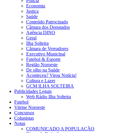
Polícia
Economia
Justiça
Saúde
Conteúdo Patrocinado
Câmara dos Deputados
Agência DINO
Geral
Ilha Solteira
Câmara de Vereadores
Executivo Municipal
Futebol & Esporte
Região Noroeste
De olho na Saúde
Aconteceu? Virou Notícia!
Cultura e Lazer
GCM ILHA SOLTEIRA
Publicidades Legais
Web Rádio Ilha Solteira
Futebol
Vitrine Noroeste
Concursos
Colunistas
Notas
COMUNICADO A POPULAÇÃO