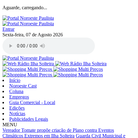
Aguarde, carregando...
Entrar
Sexta-feira, 07 de Agosto 2026
Início
Noroeste Cast
Coluna
Empregos
Guia Comercial - Local
Edições
Notícias
Publicidades Legais
MENU
Vereador Tomate propõe criação de Plano contra Eventos
Climáticos Extremos em Ilha Solteira
Guarda Civil Municipal e