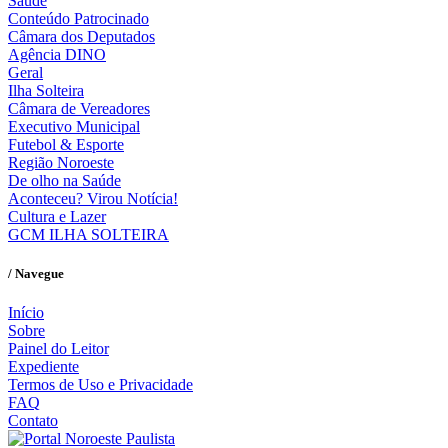
Saúde
Conteúdo Patrocinado
Câmara dos Deputados
Agência DINO
Geral
Ilha Solteira
Câmara de Vereadores
Executivo Municipal
Futebol & Esporte
Região Noroeste
De olho na Saúde
Aconteceu? Virou Notícia!
Cultura e Lazer
GCM ILHA SOLTEIRA
/ Navegue
Início
Sobre
Painel do Leitor
Expediente
Termos de Uso e Privacidade
FAQ
Contato