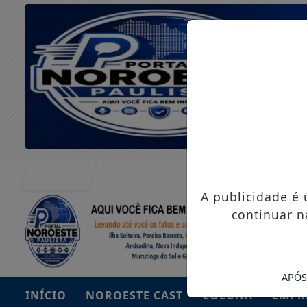
Entrar
A publicidade é
continuar n
APÓS
INÍCIO
NOROESTE CAST
COLUNA
EMPR