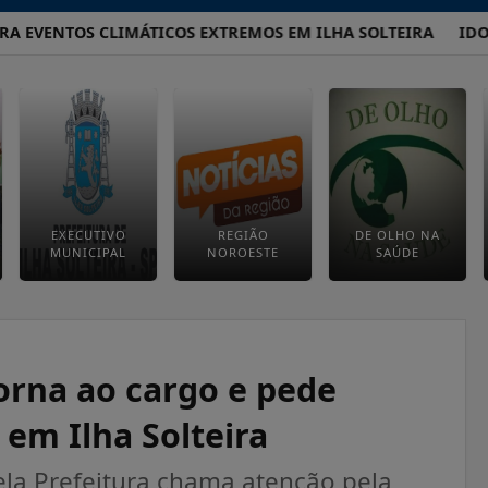
ENTOS CLIMÁTICOS EXTREMOS EM ILHA SOLTEIRA
IDOSO D
EXECUTIVO
REGIÃO
DE OLHO NA
MUNICIPAL
NOROESTE
SAÚDE
orna ao cargo e pede
em Ilha Solteira
ela Prefeitura chama atenção pela