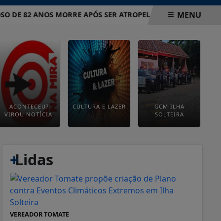
MENU
E 82 ANOS MORRE APÓS SER ATROPELADO EM AVENIDA DE ILH
ACONTECEU?
CULTURA E LAZER
GCM ILHA
VIROU NOTÍCIA!
SOLTEIRA
+
Lidas
VEREADOR TOMATE