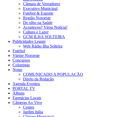
Câmara de Vereadores
Executivo Municipal
Futebol & Esporte
Região Noroeste
De olho na Saúde
Aconteceu? Virou Notícia!
Cultura e Lazer
GCM ILHA SOLTEIRA
Publicidades Legais
Web Rádio Ilha Solteira
Futebol
Vitrine Noroeste
Concursos
Colunistas
Notas
COMUNICADO A POPULAÇÃO
Direto da Redação
Agenda Eventos
PORTAL TV
Álbuns
Farmácias Locais
Câmeras Ao Vivo
Centro
Jardim Itália
Câmara Municipal