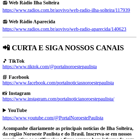
📻
Web Rádio Ilha Solteira
https://www.radios.com.br/aovivo/web-radio-ilha-solteira/117939
📻
Web Rádio Aparecida
https://www.radios.com.br/aovivo/web-radio-aparecida/140623
📲 CURTA E SIGA NOSSOS CANAIS
🎵
TikTok
https://www.tiktok.com/@portalnoroestepaulista
📘
Facebook
https://www.facebook.com/portalnoticiasnoroestepaulista
📸
Instagram
https://www.instagram.com/portalnoticianoroestepaulista/
▶️
YouTube
https://www.youtube.com/@PortalNoroestePaulista
Acompanhe diariamente as principais notícias de Ilha Solteira,
da região Noroeste Paulista e do Brasil. Inscreva-se em nossos