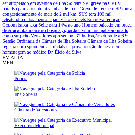
ser atropelado em avenida de Ilha Solteira
SP: greve na CPTM
paralisa parcialmente três linhas de trens
Greve de trens em SP causa
congestionamento de mais de 2 mil km
SUS terá 100 mil
teleatendimentos mensais para vício em bets
Em nova redução,
Copom baixa taxa Selic para 14% ao ano
Homem baleado em praça
de Araçatuba morre no hospital; guarda civil municipal é apontado
como suspeito
Vereadores apresentam 37 indicações durante a 63ª
Sessão Ordinária da Câmara de Ilha Solteira
Câmara de Ilha Solteira
registra correspondências oficiais e aprova moção de pesar em
homenagem ao médico Dr. Élcio da Silva
EM ALTA
MENU
Polícia
Ilha Solteira
Câmara de Vereadores
Executivo Municipal