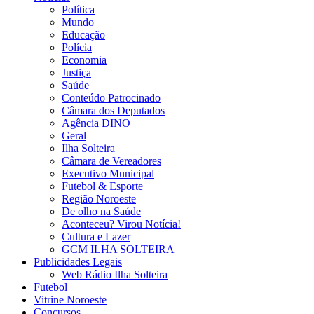
Política
Mundo
Educação
Polícia
Economia
Justiça
Saúde
Conteúdo Patrocinado
Câmara dos Deputados
Agência DINO
Geral
Ilha Solteira
Câmara de Vereadores
Executivo Municipal
Futebol & Esporte
Região Noroeste
De olho na Saúde
Aconteceu? Virou Notícia!
Cultura e Lazer
GCM ILHA SOLTEIRA
Publicidades Legais
Web Rádio Ilha Solteira
Futebol
Vitrine Noroeste
Concursos