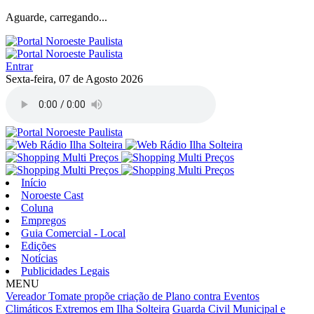
Aguarde, carregando...
Entrar
Sexta-feira, 07 de Agosto 2026
Início
Noroeste Cast
Coluna
Empregos
Guia Comercial - Local
Edições
Notícias
Publicidades Legais
MENU
Vereador Tomate propõe criação de Plano contra Eventos
Climáticos Extremos em Ilha Solteira
Guarda Civil Municipal e