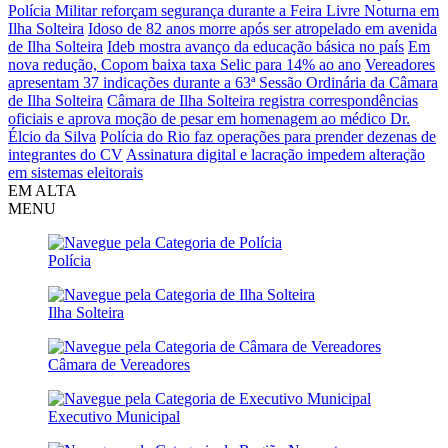
Polícia Militar reforçam segurança durante a Feira Livre Noturna em
Ilha Solteira
Idoso de 82 anos morre após ser atropelado em avenida
de Ilha Solteira
Ideb mostra avanço da educação básica no país
Em
nova redução, Copom baixa taxa Selic para 14% ao ano
Vereadores
apresentam 37 indicações durante a 63ª Sessão Ordinária da Câmara
de Ilha Solteira
Câmara de Ilha Solteira registra correspondências
oficiais e aprova moção de pesar em homenagem ao médico Dr.
Élcio da Silva
Polícia do Rio faz operações para prender dezenas de
integrantes do CV
Assinatura digital e lacração impedem alteração
em sistemas eleitorais
EM ALTA
MENU
Polícia
Ilha Solteira
Câmara de Vereadores
Executivo Municipal