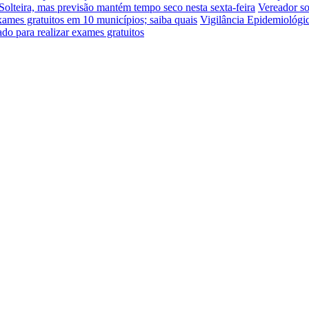
a Solteira, mas previsão mantém tempo seco nesta sexta-feira
Vereador so
mes gratuitos em 10 municípios; saiba quais
Vigilância Epidemiológic
do para realizar exames gratuitos