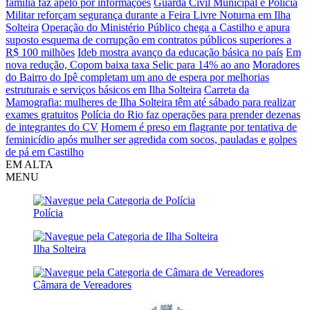
família faz apelo por informações
Guarda Civil Municipal e Polícia
Militar reforçam segurança durante a Feira Livre Noturna em Ilha
Solteira
Operação do Ministério Público chega a Castilho e apura
suposto esquema de corrupção em contratos públicos superiores a
R$ 100 milhões
Ideb mostra avanço da educação básica no país
Em
nova redução, Copom baixa taxa Selic para 14% ao ano
Moradores
do Bairro do Ipê completam um ano de espera por melhorias
estruturais e serviços básicos em Ilha Solteira
Carreta da
Mamografia: mulheres de Ilha Solteira têm até sábado para realizar
exames gratuitos
Polícia do Rio faz operações para prender dezenas
de integrantes do CV
Homem é preso em flagrante por tentativa de
feminicídio após mulher ser agredida com socos, pauladas e golpes
de pá em Castilho
EM ALTA
MENU
Polícia
Ilha Solteira
Câmara de Vereadores