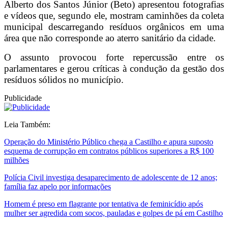
Alberto dos Santos Júnior (Beto) apresentou fotografias
e vídeos que, segundo ele, mostram caminhões da coleta
municipal descarregando resíduos orgânicos em uma
área que não corresponde ao aterro sanitário da cidade.
O assunto provocou forte repercussão entre os
parlamentares e gerou críticas à condução da gestão dos
resíduos sólidos no município.
Publicidade
Leia Também:
Operação do Ministério Público chega a Castilho e apura suposto
esquema de corrupção em contratos públicos superiores a R$ 100
milhões
Polícia Civil investiga desaparecimento de adolescente de 12 anos;
família faz apelo por informações
Homem é preso em flagrante por tentativa de feminicídio após
mulher ser agredida com socos, pauladas e golpes de pá em Castilho