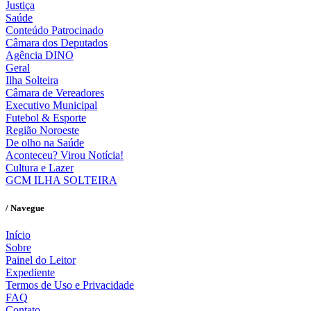
Justiça
Saúde
Conteúdo Patrocinado
Câmara dos Deputados
Agência DINO
Geral
Ilha Solteira
Câmara de Vereadores
Executivo Municipal
Futebol & Esporte
Região Noroeste
De olho na Saúde
Aconteceu? Virou Notícia!
Cultura e Lazer
GCM ILHA SOLTEIRA
/ Navegue
Início
Sobre
Painel do Leitor
Expediente
Termos de Uso e Privacidade
FAQ
Contato