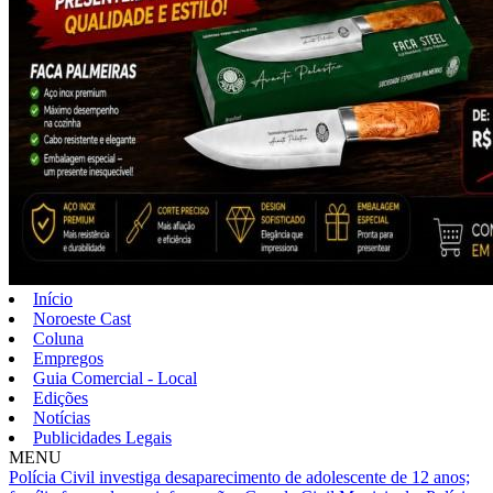
Início
Noroeste Cast
Coluna
Empregos
Guia Comercial - Local
Edições
Notícias
Publicidades Legais
MENU
Polícia Civil investiga desaparecimento de adolescente de 12 anos;