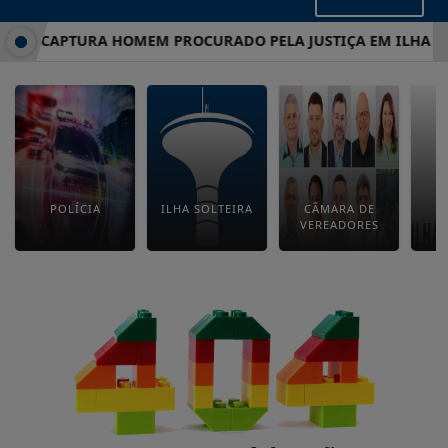
ITAR CAPTURA HOMEM PROCURADO PELA JUSTIÇA EM ILHA SO
POLÍCIA
ILHA SOLTEIRA
CÂMARA DE
E
VEREADORES
M