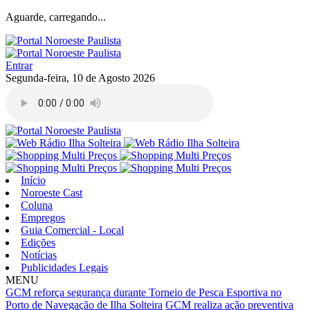
Aguarde, carregando...
Entrar
Segunda-feira, 10 de Agosto 2026
Início
Noroeste Cast
Coluna
Empregos
Guia Comercial - Local
Edições
Notícias
Publicidades Legais
MENU
GCM reforça segurança durante Torneio de Pesca Esportiva no
Porto de Navegação de Ilha Solteira
GCM realiza ação preventiva