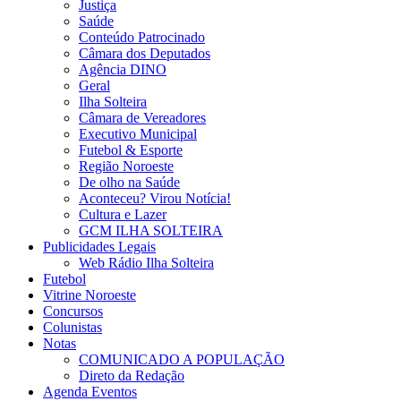
Justiça
Saúde
Conteúdo Patrocinado
Câmara dos Deputados
Agência DINO
Geral
Ilha Solteira
Câmara de Vereadores
Executivo Municipal
Futebol & Esporte
Região Noroeste
De olho na Saúde
Aconteceu? Virou Notícia!
Cultura e Lazer
GCM ILHA SOLTEIRA
Publicidades Legais
Web Rádio Ilha Solteira
Futebol
Vitrine Noroeste
Concursos
Colunistas
Notas
COMUNICADO A POPULAÇÃO
Direto da Redação
Agenda Eventos