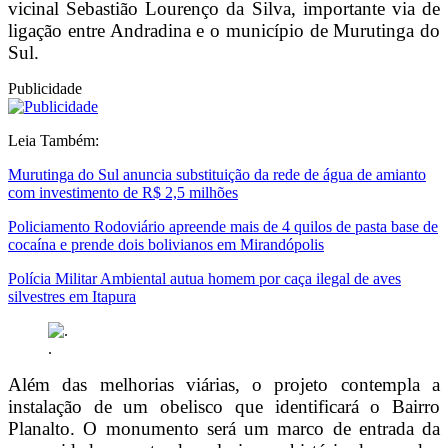
vicinal Sebastião Lourenço da Silva, importante via de
ligação entre Andradina e o município de Murutinga do
Sul.
Publicidade
Leia Também:
Murutinga do Sul anuncia substituição da rede de água de amianto
com investimento de R$ 2,5 milhões
Policiamento Rodoviário apreende mais de 4 quilos de pasta base de
cocaína e prende dois bolivianos em Mirandópolis
Polícia Militar Ambiental autua homem por caça ilegal de aves
silvestres em Itapura
.
Além das melhorias viárias, o projeto contempla a
instalação de um obelisco que identificará o Bairro
Planalto. O monumento será um marco de entrada da