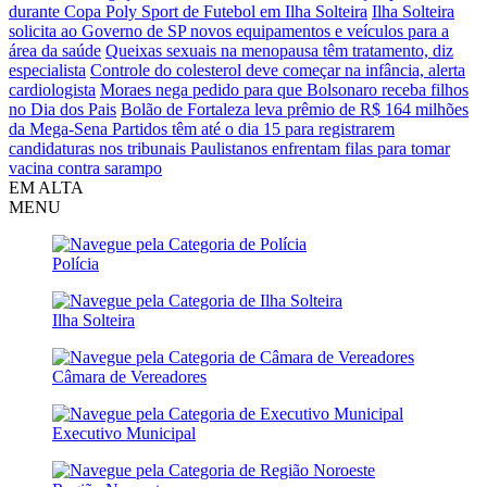
durante Copa Poly Sport de Futebol em Ilha Solteira
Ilha Solteira
solicita ao Governo de SP novos equipamentos e veículos para a
área da saúde
Queixas sexuais na menopausa têm tratamento, diz
especialista
Controle do colesterol deve começar na infância, alerta
cardiologista
Moraes nega pedido para que Bolsonaro receba filhos
no Dia dos Pais
Bolão de Fortaleza leva prêmio de R$ 164 milhões
da Mega-Sena
Partidos têm até o dia 15 para registrarem
candidaturas nos tribunais
Paulistanos enfrentam filas para tomar
vacina contra sarampo
EM ALTA
MENU
Polícia
Ilha Solteira
Câmara de Vereadores
Executivo Municipal