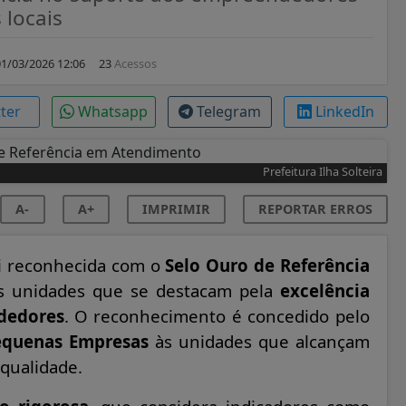
 locais
01/03/2026 12:06
23
Acessos
tter
Whatsapp
Telegram
LinkedIn
Prefeitura Ilha Solteira
A-
A+
IMPRIMIR
REPORTAR ERROS
i reconhecida com o
Selo Ouro de Referência
 às unidades que se destacam pela
excelência
dedores
. O reconhecimento é concedido pelo
Pequenas Empresas
às unidades que alcançam
 qualidade.