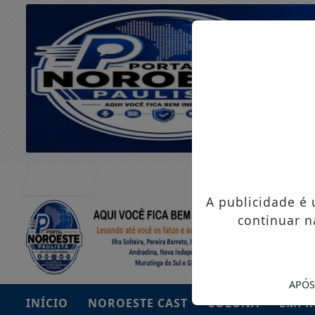
Entrar
A publicidade é
continuar n
APÓS
INÍCIO
NOROESTE CAST
COLUNA
EMPR