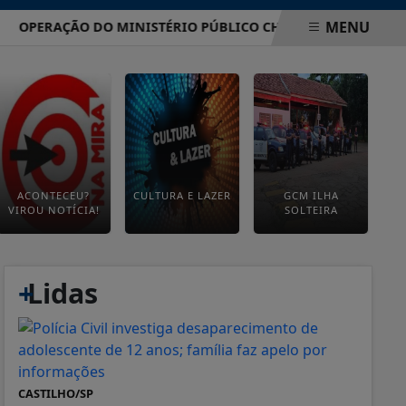
MENU
PERAÇÃO DO MINISTÉRIO PÚBLICO CHEGA A CASTILHO E APUR
ACONTECEU?
CULTURA E LAZER
GCM ILHA
VIROU NOTÍCIA!
SOLTEIRA
+
Lidas
CASTILHO/SP