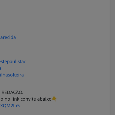
arecida
stepaulista/
a
lhasolteira
A REDAÇÃO.
o no link convite abaixo👇
YXQM2lo5