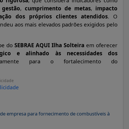
o rigorosa
, que considera indicadores como
,
gestão
,
cumprimento de metas
,
impacto
iação dos próprios clientes atendidos
. O
ndeu aos mais elevados padrões exigidos pelo
ipe do
SEBRAE AQUI Ilha Solteira
em oferecer
égico e alinhado às necessidades dos
etamente para o fortalecimento do
icidade
ão de empresa para fornecimento de combustíveis à