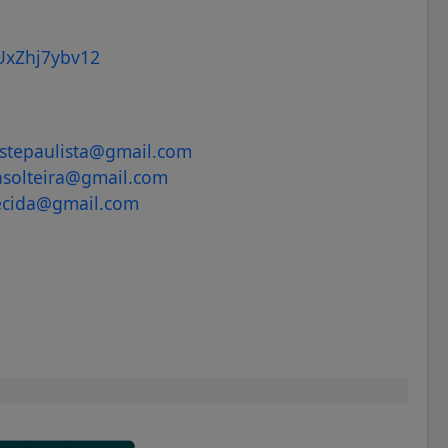
UxZhj7ybv12
stepaulista@gmail.com
asolteira@gmail.com
ecida@gmail.com