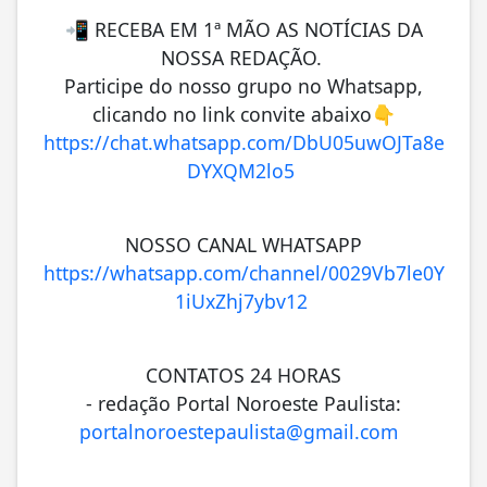
📲 RECEBA EM 1ª MÃO AS NOTÍCIAS DA
NOSSA REDAÇÃO.
Participe do nosso grupo no Whatsapp,
clicando no link convite abaixo👇
https://chat.whatsapp.com/DbU05uwOJTa8e
DYXQM2lo5
NOSSO CANAL WHATSAPP
https://whatsapp.com/channel/0029Vb7le0Y
1iUxZhj7ybv12
CONTATOS 24 HORAS
- redação Portal Noroeste Paulista:
portalnoroestepaulista@gmail.com