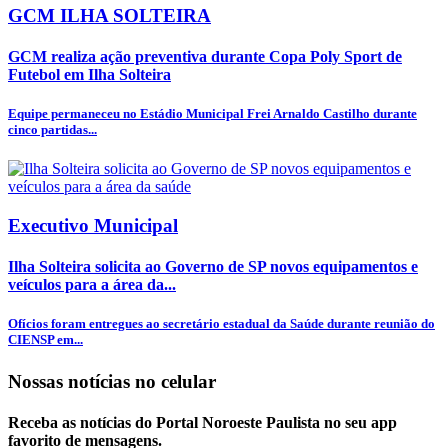
GCM ILHA SOLTEIRA
GCM realiza ação preventiva durante Copa Poly Sport de
Futebol em Ilha Solteira
Equipe permaneceu no Estádio Municipal Frei Arnaldo Castilho durante
cinco partidas...
Executivo Municipal
Ilha Solteira solicita ao Governo de SP novos equipamentos e
veículos para a área da...
Ofícios foram entregues ao secretário estadual da Saúde durante reunião do
CIENSP em...
Nossas notícias
no celular
Receba as notícias do Portal Noroeste Paulista no seu app
favorito de mensagens.