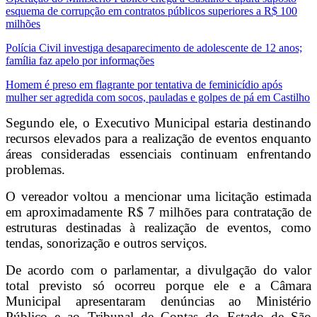
esquema de corrupção em contratos públicos superiores a R$ 100
milhões
Polícia Civil investiga desaparecimento de adolescente de 12 anos;
família faz apelo por informações
Homem é preso em flagrante por tentativa de feminicídio após
mulher ser agredida com socos, pauladas e golpes de pá em Castilho
Segundo ele, o Executivo Municipal estaria destinando
recursos elevados para a realização de eventos enquanto
áreas consideradas essenciais continuam enfrentando
problemas.
O vereador voltou a mencionar uma licitação estimada
em aproximadamente R$ 7 milhões para contratação de
estruturas destinadas à realização de eventos, como
tendas, sonorização e outros serviços.
De acordo com o parlamentar, a divulgação do valor
total previsto só ocorreu porque ele e a Câmara
Municipal apresentaram denúncias ao Ministério
Público e ao Tribunal de Contas do Estado de São