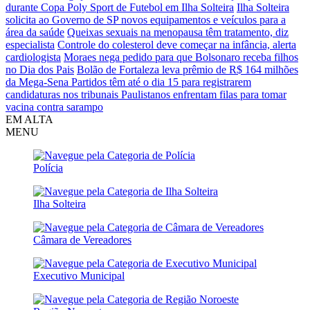
durante Copa Poly Sport de Futebol em Ilha Solteira
Ilha Solteira
solicita ao Governo de SP novos equipamentos e veículos para a
área da saúde
Queixas sexuais na menopausa têm tratamento, diz
especialista
Controle do colesterol deve começar na infância, alerta
cardiologista
Moraes nega pedido para que Bolsonaro receba filhos
no Dia dos Pais
Bolão de Fortaleza leva prêmio de R$ 164 milhões
da Mega-Sena
Partidos têm até o dia 15 para registrarem
candidaturas nos tribunais
Paulistanos enfrentam filas para tomar
vacina contra sarampo
EM ALTA
MENU
Polícia
Ilha Solteira
Câmara de Vereadores
Executivo Municipal