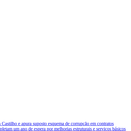
 Castilho e apura suposto esquema de corrupção em contratos
letam um ano de espera por melhorias estruturais e serviços básicos