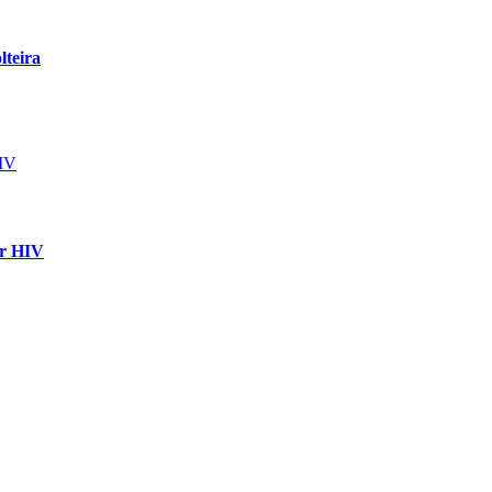
lteira
ir HIV