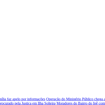
mília faz apelo por informações
Operação do Ministério Público chega a
rocurado pela Justiça em Ilha Solteira
Moradores do Bairro do Ipê comp