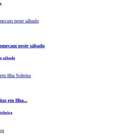
a
 começam neste sábado
te sábado
tas em Ilha...
Solteira