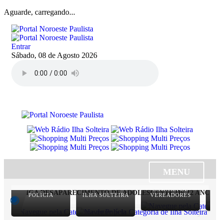
Aguarde, carregando...
Entrar
Sábado, 08 de Agosto 2026
MENU
CÂMARA DE
INVESTIGA DESAPARECIMENTO DE ADOLESCENTE DE 12 ANOS; F
POLÍCIA
ILHA SOLTEIRA
VEREADORES