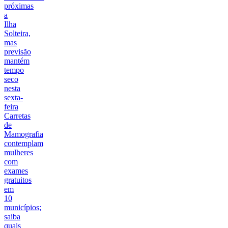
próximas
a
Ilha
Solteira,
mas
previsão
mantém
tempo
seco
nesta
sexta-
feira
Carretas
de
Mamografia
contemplam
mulheres
com
exames
gratuitos
em
10
municípios;
saiba
quais