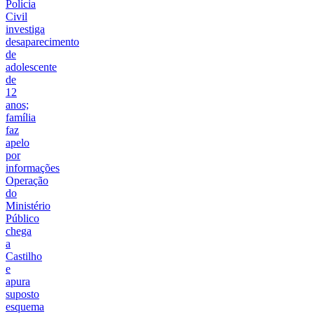
Polícia
Civil
investiga
desaparecimento
de
adolescente
de
12
anos;
família
faz
apelo
por
informações
Operação
do
Ministério
Público
chega
a
Castilho
e
apura
suposto
esquema