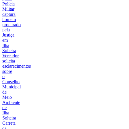
Polícia
Militar
captura
homem
procurado
pela
Justiça
em
Ilha
Solteira
Vereador
solicita
esclarecimentos
sobre
o
Conselho
Municipal
de
Meio
Ambiente
de
Ilha
Solteira
Carreta
da