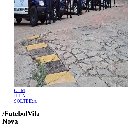
GCM
ILHA
SOLTEIRA
/Futebol
Vila
Nova