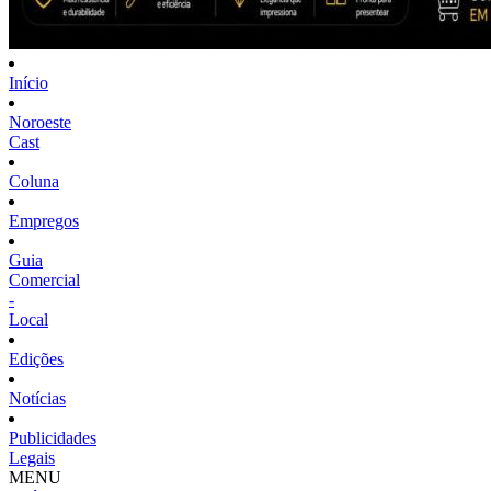
Início
Noroeste
Cast
Coluna
Empregos
Guia
Comercial
-
Local
Edições
Notícias
Publicidades
Legais
MENU