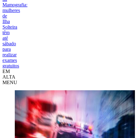
Mamografia:
mulheres
de
Ilha
Solteira
têm
até
sábado
para
realizar
exames
gratuitos
EM
ALTA
MENU