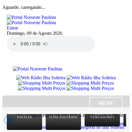
Aguarde, carregando...
Entrar
Domingo, 09 de Agosto 2026
MENU
CÂMARA DE
 CAPTURA HOMEM PROCURADO PELA JUSTIÇA EM ILHA SOLTEIR
POLÍCIA
ILHA SOLTEIRA
VEREADORES