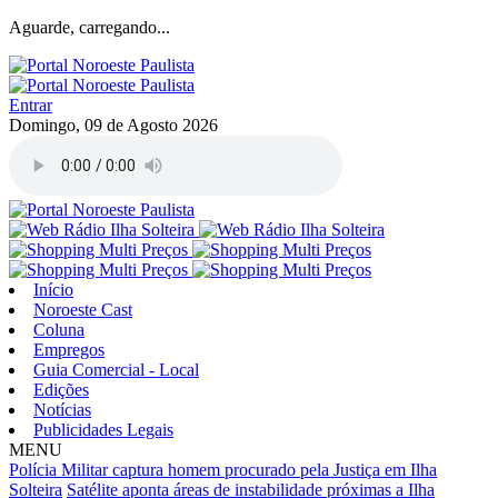
Aguarde, carregando...
Entrar
Domingo, 09 de Agosto 2026
Início
Noroeste Cast
Coluna
Empregos
Guia Comercial - Local
Edições
Notícias
Publicidades Legais
MENU
Polícia Militar captura homem procurado pela Justiça em Ilha
Solteira
Satélite aponta áreas de instabilidade próximas a Ilha