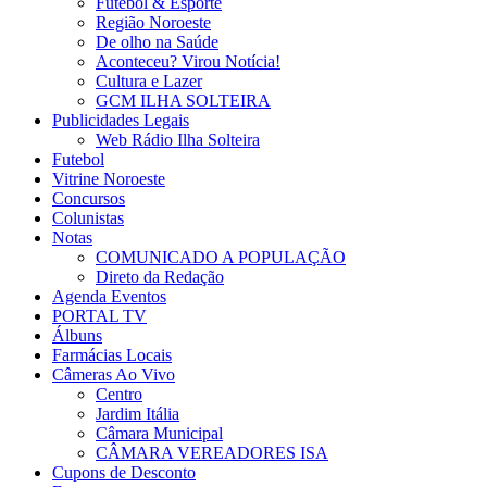
Futebol & Esporte
Região Noroeste
De olho na Saúde
Aconteceu? Virou Notícia!
Cultura e Lazer
GCM ILHA SOLTEIRA
Publicidades Legais
Web Rádio Ilha Solteira
Futebol
Vitrine Noroeste
Concursos
Colunistas
Notas
COMUNICADO A POPULAÇÃO
Direto da Redação
Agenda Eventos
PORTAL TV
Álbuns
Farmácias Locais
Câmeras Ao Vivo
Centro
Jardim Itália
Câmara Municipal
CÂMARA VEREADORES ISA
Cupons de Desconto