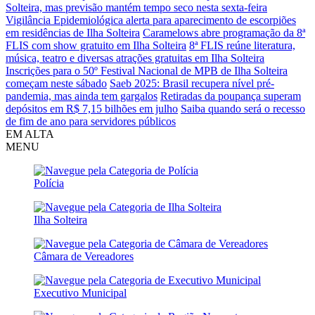
Solteira, mas previsão mantém tempo seco nesta sexta-feira
Vigilância Epidemiológica alerta para aparecimento de escorpiões
em residências de Ilha Solteira
Caramelows abre programação da 8ª
FLIS com show gratuito em Ilha Solteira
8ª FLIS reúne literatura,
música, teatro e diversas atrações gratuitas em Ilha Solteira
Inscrições para o 50º Festival Nacional de MPB de Ilha Solteira
começam neste sábado
Saeb 2025: Brasil recupera nível pré-
pandemia, mas ainda tem gargalos
Retiradas da poupança superam
depósitos em R$ 7,15 bilhões em julho
Saiba quando será o recesso
de fim de ano para servidores públicos
EM ALTA
MENU
Polícia
Ilha Solteira
Câmara de Vereadores
Executivo Municipal