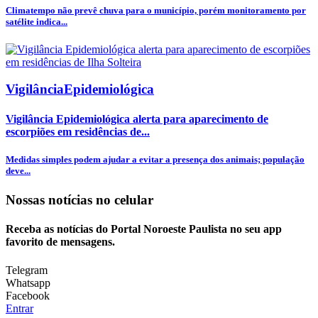
Climatempo não prevê chuva para o município, porém monitoramento por
satélite indica...
VigilânciaEpidemiológica
Vigilância Epidemiológica alerta para aparecimento de
escorpiões em residências de...
Medidas simples podem ajudar a evitar a presença dos animais; população
deve...
Nossas notícias
no celular
Receba as notícias do Portal Noroeste Paulista no seu app
favorito de mensagens.
Telegram
Whatsapp
Facebook
Entrar