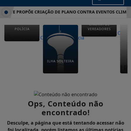
MATE PROPÕE CRIAÇÃO DE PLANO CONTRA EVENTOS CLIMÁTI
CÂMARA DE
POLÍCIA
VEREADORES
ILHA SOLTEIRA
E
M
Ops, Conteúdo não
encontrado!
Desculpe, a página que está tentando acessar não
foi localizada, porém listamos as últimas notícias