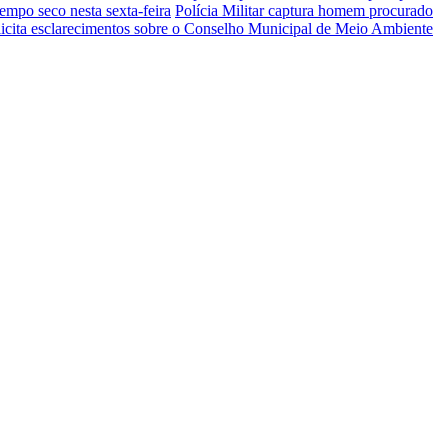
tempo seco nesta sexta-feira
Polícia Militar captura homem procurado
licita esclarecimentos sobre o Conselho Municipal de Meio Ambiente