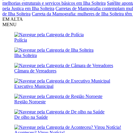
melhorias estruturais e serviços básicos em Ilha Solteira
Satélite apont
pela Justiça em Ilha Solteira
Carretas de Mamografia contemplam mulh
de Ilha Solteira
Carreta da Mamografia: mulheres de Ilha Solteira têm 
EM ALTA
MENU
Polícia
Ilha Solteira
Câmara de Vereadores
Executivo Municipal
Região Noroeste
De olho na Saúde
Aconteceu? Virou Notícia!