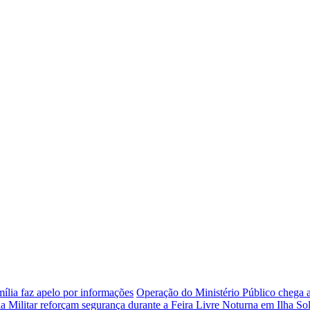
mília faz apelo por informações
Operação do Ministério Público chega a
a Militar reforçam segurança durante a Feira Livre Noturna em Ilha Sol