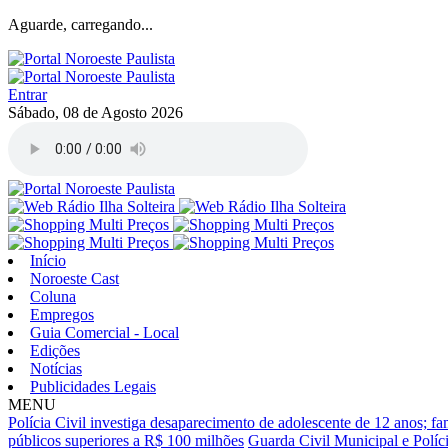
Aguarde, carregando...
Entrar
Sábado, 08 de Agosto 2026
Início
Noroeste Cast
Coluna
Empregos
Guia Comercial - Local
Edições
Notícias
Publicidades Legais
MENU
Polícia Civil investiga desaparecimento de adolescente de 12 anos; fa
públicos superiores a R$ 100 milhões
Guarda Civil Municipal e Políci