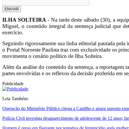
ENVIAR
ILHA SOLTEIRA
- Na tarde deste sábado (30), a equip
Miguel, o conteúdo integral da sentença judicial que 
exercício.
Seguindo rigorosamente sua linha editorial pautada pela i
o Portal Noroeste Paulista traz com exclusividade os prin
movimenta o cenário político de Ilha Solteira.
Além da análise do conteúdo da sentença, a reportagem t
partes envolvidas e os reflexos da decisão proferida em 
Publicidade
Leia Também:
Operação do Ministério Público chega a Castilho e apura suposto esq
Polícia Civil investiga desaparecimento de adolescente de 12 anos; fa
Homem é preso em flagrante por tentativa de feminicídio após mulher