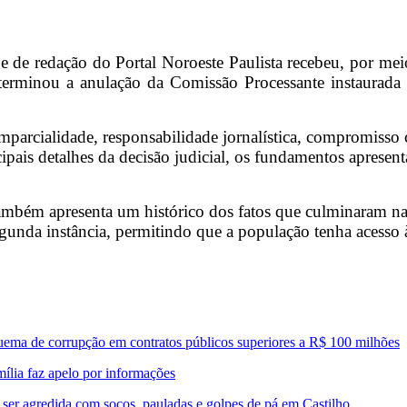
e de redação do Portal Noroeste Paulista recebeu, por mei
determinou a anulação da Comissão Processante instaurad
mparcialidade, responsabilidade jornalística, compromisso c
cipais detalhes da decisão judicial, os fundamentos aprese
ambém apresenta um histórico dos fatos que culminaram na
segunda instância, permitindo que a população tenha acesso
uema de corrupção em contratos públicos superiores a R$ 100 milhões
mília faz apelo por informações
 ser agredida com socos, pauladas e golpes de pá em Castilho