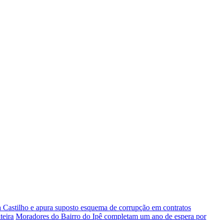
 Castilho e apura suposto esquema de corrupção em contratos
teira
Moradores do Bairro do Ipê completam um ano de espera por