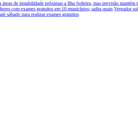
a áreas de instabilidade próximas a Ilha Solteira, mas previsão mantém 
eres com exames gratuitos em 10 municípios; saiba quais
Vereador so
até sábado para realizar exames gratuitos