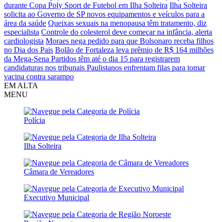
durante Copa Poly Sport de Futebol em Ilha Solteira
Ilha Solteira
solicita ao Governo de SP novos equipamentos e veículos para a
área da saúde
Queixas sexuais na menopausa têm tratamento, diz
especialista
Controle do colesterol deve começar na infância, alerta
cardiologista
Moraes nega pedido para que Bolsonaro receba filhos
no Dia dos Pais
Bolão de Fortaleza leva prêmio de R$ 164 milhões
da Mega-Sena
Partidos têm até o dia 15 para registrarem
candidaturas nos tribunais
Paulistanos enfrentam filas para tomar
vacina contra sarampo
EM ALTA
MENU
Polícia
Ilha Solteira
Câmara de Vereadores
Executivo Municipal