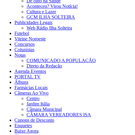
De olho na Saúde
Aconteceu? Virou Notícia!
Cultura e Lazer
GCM ILHA SOLTEIRA
Publicidades Legais
Web Rádio Ilha Solteira
Futebol
Vitrine Noroeste
Concursos
Colunistas
Notas
COMUNICADO A POPULAÇÃO
Direto da Redação
Agenda Eventos
PORTAL TV
Álbuns
Farmácias Locais
Câmeras Ao Vivo
Centro
Jardim Itália
Câmara Municipal
CÂMARA VEREADORES ISA
Cupons de Desconto
Enquetes
Baixe Agora