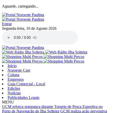
Aguarde, carregando...
Entrar
Segunda-feira, 10 de Agosto 2026
Início
Noroeste Cast
Coluna
Empregos
Guia Comercial - Local
Edições
Notícias
Publicidades Legais
MENU
GCM reforça segurança durante Torneio de Pesca Esportiva no
Porto de Navegação de Ilha Solteira
GCM realiza ação preventiva