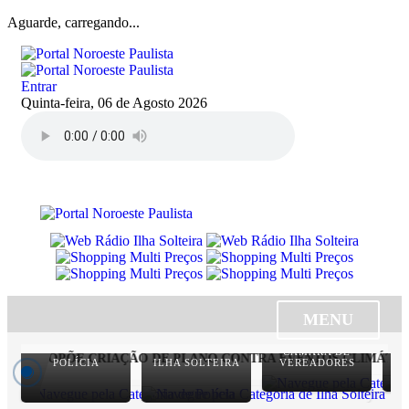
Aguarde, carregando...
Entrar
Quinta-feira, 06 de Agosto 2026
MENU
CÂMARA DE
E PROPÕE CRIAÇÃO DE PLANO CONTRA EVENTOS CLIMÁTICOS
POLÍCIA
ILHA SOLTEIRA
VEREADORES