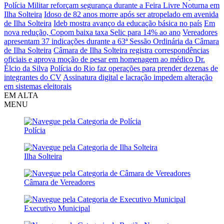
Polícia Militar reforçam segurança durante a Feira Livre Noturna em
Ilha Solteira
Idoso de 82 anos morre após ser atropelado em avenida
de Ilha Solteira
Ideb mostra avanço da educação básica no país
Em
nova redução, Copom baixa taxa Selic para 14% ao ano
Vereadores
apresentam 37 indicações durante a 63ª Sessão Ordinária da Câmara
de Ilha Solteira
Câmara de Ilha Solteira registra correspondências
oficiais e aprova moção de pesar em homenagem ao médico Dr.
Élcio da Silva
Polícia do Rio faz operações para prender dezenas de
integrantes do CV
Assinatura digital e lacração impedem alteração
em sistemas eleitorais
EM ALTA
MENU
Polícia
Ilha Solteira
Câmara de Vereadores
Executivo Municipal