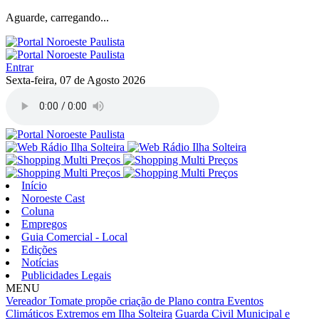
Aguarde, carregando...
Entrar
Sexta-feira, 07 de Agosto 2026
Início
Noroeste Cast
Coluna
Empregos
Guia Comercial - Local
Edições
Notícias
Publicidades Legais
MENU
Vereador Tomate propõe criação de Plano contra Eventos
Climáticos Extremos em Ilha Solteira
Guarda Civil Municipal e