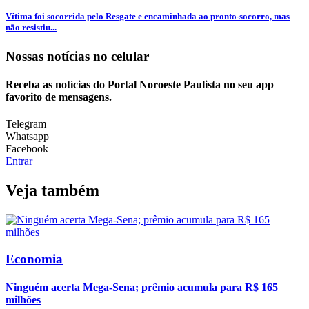
Vítima foi socorrida pelo Resgate e encaminhada ao pronto-socorro, mas
não resistiu...
Nossas notícias
no celular
Receba as notícias do Portal Noroeste Paulista no seu app
favorito de mensagens.
Telegram
Whatsapp
Facebook
Entrar
Veja também
Economia
Ninguém acerta Mega-Sena; prêmio acumula para R$ 165
milhões