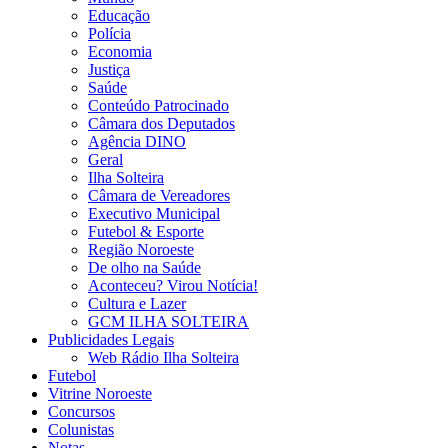
Educação
Polícia
Economia
Justiça
Saúde
Conteúdo Patrocinado
Câmara dos Deputados
Agência DINO
Geral
Ilha Solteira
Câmara de Vereadores
Executivo Municipal
Futebol & Esporte
Região Noroeste
De olho na Saúde
Aconteceu? Virou Notícia!
Cultura e Lazer
GCM ILHA SOLTEIRA
Publicidades Legais
Web Rádio Ilha Solteira
Futebol
Vitrine Noroeste
Concursos
Colunistas
Notas