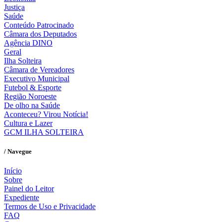
Justiça
Saúde
Conteúdo Patrocinado
Câmara dos Deputados
Agência DINO
Geral
Ilha Solteira
Câmara de Vereadores
Executivo Municipal
Futebol & Esporte
Região Noroeste
De olho na Saúde
Aconteceu? Virou Notícia!
Cultura e Lazer
GCM ILHA SOLTEIRA
/ Navegue
Início
Sobre
Painel do Leitor
Expediente
Termos de Uso e Privacidade
FAQ