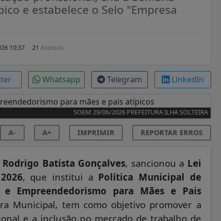
ico e estabelece o Selo "Empresa
26 10:37
21
Acessos
tter
Whatsapp
Telegram
LinkedIn
SOEM 29/06/2026 PREFEITURA ILHA SOLTEIRA
A-
A+
IMPRIMIR
REPORTAR ERROS
,
Rodrigo Batista Gonçalves
, sancionou a
Lei
 2026
, que institui a
Política Municipal de
ho e Empreendedorismo para Mães e Pais
ara Municipal, tem como objetivo promover a
sional e a inclusão no mercado de trabalho de