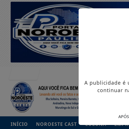
Entrar
A publicidade é
continuar n
APÓS
INÍCIO
NOROESTE CAST
COLUNA
EMPR