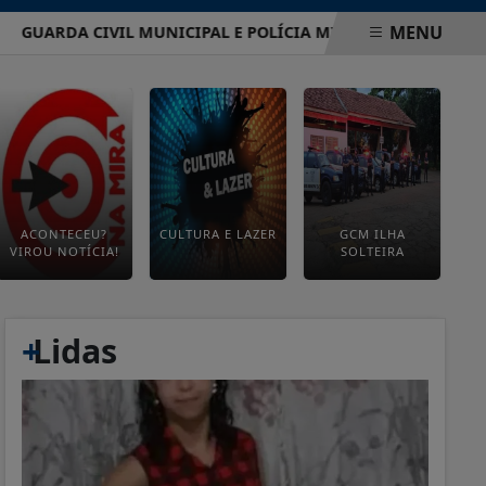
MENU
ARDA CIVIL MUNICIPAL E POLÍCIA MILITAR REFORÇAM SEGU
ACONTECEU?
CULTURA E LAZER
GCM ILHA
VIROU NOTÍCIA!
SOLTEIRA
+
Lidas