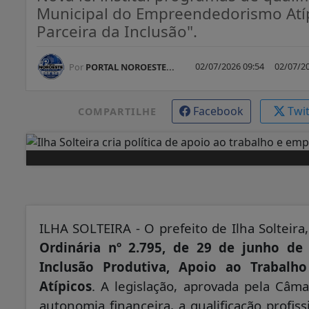
Municipal do Empreendedorismo Atíp
Parceira da Inclusão".
02/07/2026 09:54
02/07/20
Por
PORTAL NOROESTE...
Facebook
Twi
COMPARTILHE
ILHA SOLTEIRA - O prefeito de Ilha Solteira
Ordinária nº 2.795, de 29 de junho de
Inclusão Produtiva, Apoio ao Trabal
Atípicos
. A legislação, aprovada pela Câm
autonomia financeira, a qualificação profis