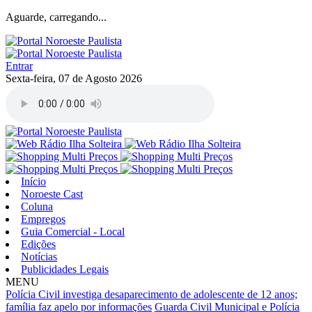
Aguarde, carregando...
Entrar
Sexta-feira, 07 de Agosto 2026
Início
Noroeste Cast
Coluna
Empregos
Guia Comercial - Local
Edições
Notícias
Publicidades Legais
MENU
Polícia Civil investiga desaparecimento de adolescente de 12 anos;
família faz apelo por informações
Guarda Civil Municipal e Polícia