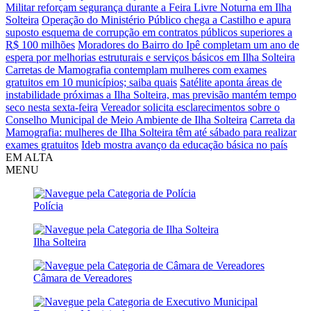
Militar reforçam segurança durante a Feira Livre Noturna em Ilha
Solteira
Operação do Ministério Público chega a Castilho e apura
suposto esquema de corrupção em contratos públicos superiores a
R$ 100 milhões
Moradores do Bairro do Ipê completam um ano de
espera por melhorias estruturais e serviços básicos em Ilha Solteira
Carretas de Mamografia contemplam mulheres com exames
gratuitos em 10 municípios; saiba quais
Satélite aponta áreas de
instabilidade próximas a Ilha Solteira, mas previsão mantém tempo
seco nesta sexta-feira
Vereador solicita esclarecimentos sobre o
Conselho Municipal de Meio Ambiente de Ilha Solteira
Carreta da
Mamografia: mulheres de Ilha Solteira têm até sábado para realizar
exames gratuitos
Ideb mostra avanço da educação básica no país
EM ALTA
MENU
Polícia
Ilha Solteira
Câmara de Vereadores