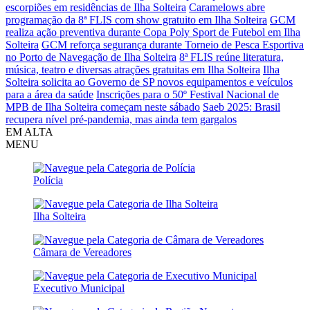
escorpiões em residências de Ilha Solteira
Caramelows abre
programação da 8ª FLIS com show gratuito em Ilha Solteira
GCM
realiza ação preventiva durante Copa Poly Sport de Futebol em Ilha
Solteira
GCM reforça segurança durante Torneio de Pesca Esportiva
no Porto de Navegação de Ilha Solteira
8ª FLIS reúne literatura,
música, teatro e diversas atrações gratuitas em Ilha Solteira
Ilha
Solteira solicita ao Governo de SP novos equipamentos e veículos
para a área da saúde
Inscrições para o 50º Festival Nacional de
MPB de Ilha Solteira começam neste sábado
Saeb 2025: Brasil
recupera nível pré-pandemia, mas ainda tem gargalos
EM ALTA
MENU
Polícia
Ilha Solteira
Câmara de Vereadores
Executivo Municipal