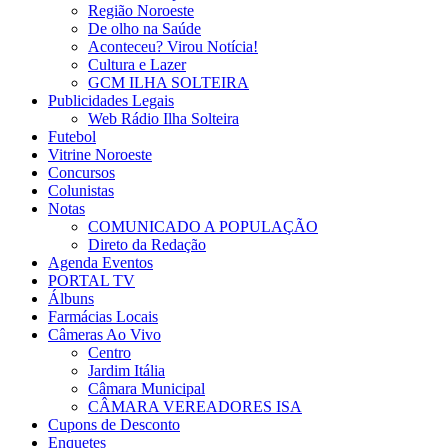
Região Noroeste
De olho na Saúde
Aconteceu? Virou Notícia!
Cultura e Lazer
GCM ILHA SOLTEIRA
Publicidades Legais
Web Rádio Ilha Solteira
Futebol
Vitrine Noroeste
Concursos
Colunistas
Notas
COMUNICADO A POPULAÇÃO
Direto da Redação
Agenda Eventos
PORTAL TV
Álbuns
Farmácias Locais
Câmeras Ao Vivo
Centro
Jardim Itália
Câmara Municipal
CÂMARA VEREADORES ISA
Cupons de Desconto
Enquetes