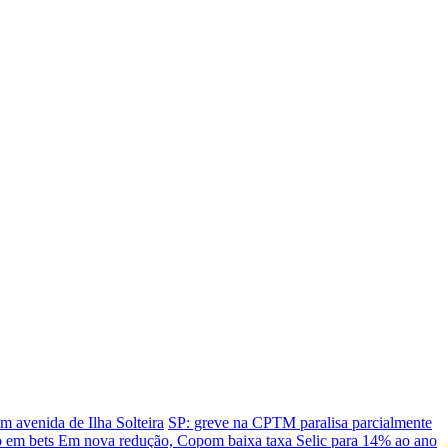
m avenida de Ilha Solteira
SP: greve na CPTM paralisa parcialmente
o em bets
Em nova redução, Copom baixa taxa Selic para 14% ao ano