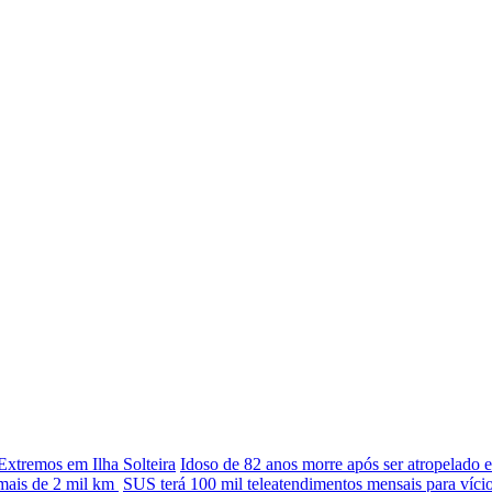
Extremos em Ilha Solteira
Idoso de 82 anos morre após ser atropelado e
mais de 2 mil km
SUS terá 100 mil teleatendimentos mensais para víci