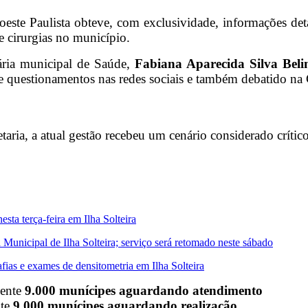
este Paulista obteve, com exclusividade, informações deta
 e cirurgias no município.
tária municipal de Saúde,
Fabiana Aparecida Silva Beli
de questionamentos nas redes sociais e também debatido na
ria, a atual gestão recebeu um cenário considerado crítico
sta terça-feira em Ilha Solteira
Municipal de Ilha Solteira; serviço será retomado neste sábado
afias e exames de densitometria em Ilha Solteira
ente
9.000 munícipes aguardando atendimento
te
9.000 munícipes aguardando realização