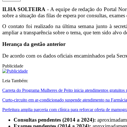
ILHA SOLTEIRA
- A equipe de redação do Portal Noro
sobre a situação das filas de espera por consultas, exames
O contato foi realizado na última semana junto à secre
ampliar a transparência sobre o tema, que tem sido alvo 
Herança da gestão anterior
De acordo com os dados oficiais encaminhados pela Secreta
Publicidade
Leia Também:
Carreta do Programa Mulheres de Peito inicia atendimentos gratuitos ne
Curto-circuito em ar-condicionado suspende atendimento na Farmácia 
Prefeitura amplia parceria com clínica para reforçar oferta de mamogr
Consultas pendentes (2014 a 2024):
aproximadam
Exames pendentes (2014 a 2024):
aproximadamen