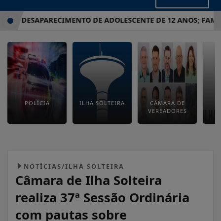
IGA DESAPARECIMENTO DE ADOLESCENTE DE 12 ANOS; FAMÍLIA
POLÍCIA
ILHA SOLTEIRA
CÂMARA DE
E
VEREADORES
M
NOTÍCIAS/ILHA SOLTEIRA
Câmara de Ilha Solteira
realiza 37ª Sessão Ordinária
com pautas sobre