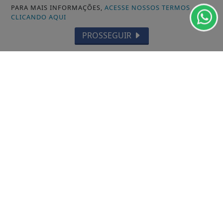
CULTURA E LAZER
PARA MAIS INFORMAÇÕES,
ACESSE NOSSOS TERMOS
CLICANDO AQUI
GCM ILHA SOLTEIRA
PROSSEGUIR
/ NAVEGUE
INÍCIO
SOBRE
PAINEL DO LEITOR
EXPEDIENTE
TERMOS DE USO E PRIVACIDADE
FAQ
CONTATO