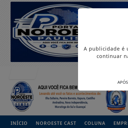
A publicidade é
continuar n
Entrar
APÓS
INÍCIO
NOROESTE CAST
COLUNA
EMPR