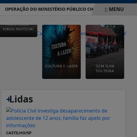
MENU
ERAÇÃO DO MINISTÉRIO PÚBLICO CHEGA A CASTILHO E APUR
ACONTECEU?
VIROU NOTÍCIA!
CULTURA E LAZER
GCM ILHA
SOLTEIRA
+
Lidas
CASTILHO/SP