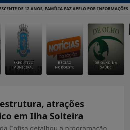
NTE DE 12 ANOS; FAMÍLIA FAZ APELO POR INFORMAÇÕES
OP
EXECUTIVO
REGIÃO
DE OLHO NA
MUNICIPAL
NOROESTE
SAÚDE
strutura, atrações
ico em Ilha Solteira
 da Cofisa detalhou a programação,